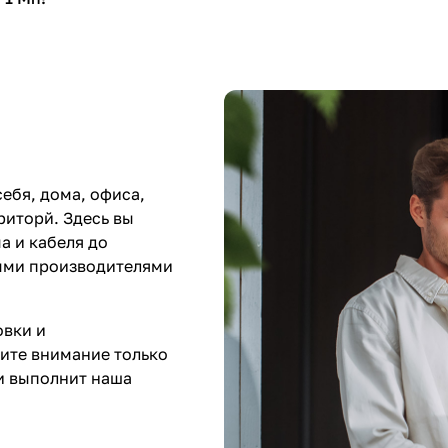
ебя, дома, офиса,
риторй. Здесь вы
а и кабеля до
ными производителями
овки и
ите внимание только
чи выполнит наша