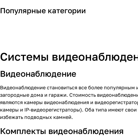
Видеонаблюдение
Популярные категории
(CCTV)
Домофоны
Системы видеонаблюдени
Видеонаблюдение
Видеонаблюдение становиться все более популярным и 
загородные дома и гаражи. Стоимость видеонаблюдени
являются
камеры видеонаблюдения
и
видеорегистрат
камеры
и
IP-видеорегистраторы
). Оба типа имеют сво
избежать подводных камней.
Комплекты видеонаблюдения