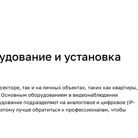
IP Системы
ые сигнализации
громкоговорящей связи
и экстренного
оповещения
удование и установка
кторе, так и на личных объектах, таких как квартиры,
. Основным оборудованием в видеонаблюдении
удование подразделяют на аналоговое и цифровое (
IP-
оэтому лучше обратиться к
профессионалам
, чтобы