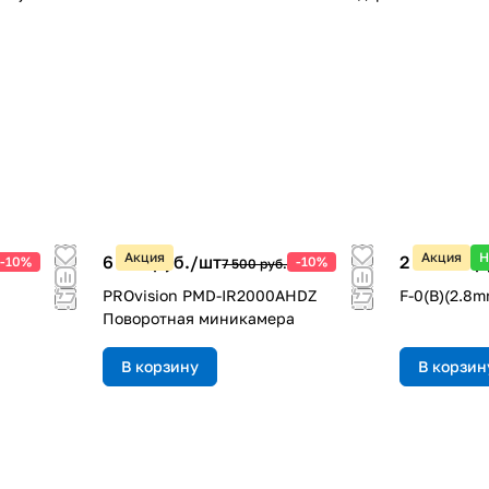
Акция
Акция
Н
6 750 руб./
шт
2 881.50 р
-10%
-10%
7 500 руб.
PROvision PMD-IR2000AHDZ
F-0(B)(2.8m
Поворотная миникамера
В корзину
В корзин