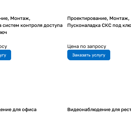
ние, Монтаж,
Проектирование, Монтаж,
 систем контроля доступа
Пусконаладка СКС под кл
люч
осу
Цена по запросу
угу
Заказать услугу
ение для офиса
Видеонаблюдение для рес