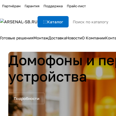
Партнёрам
Гарантия
Поддержка
Прайс-лист
Каталог
Готовые решения
Монтаж
Доставка
Новости
О Компании
Конт
Домофоны и пе
устройства
Подробности