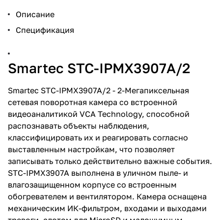
(ч/б)/0.001лк (ч/б, slow
shutter), 20-х оптический ZOOM
Описание
(4.45-89мм) с
автофокусировкой
Спецификация
(отключаемая); предустановки
(до 255), PrivacyZone; вход/
выход аудио, встроенный WEB-
сервер (10/100 Base-T; TCP/IP,
Smartec STC-IPMX3907A/2
UDP/IP, HTTP, RTSP, RTCP,
RTP/UDP, RTP/TCP, SNTP,
mDNS, UPnP, SMTP, IGMP, DHCP,
Smartec STC-IPMX3907A/2 - 2-Мегапиксельная
DDNS, SSL v2/v3, IEEE 802.1X,
сетевая поворотная камера со встроенной
SSH, SNMP v2/v3), 30 fps
видеоаналитикой VCA Technology, способной
(1920x1080 и ниже); ALARM 4
входа/2 выхода; слот для
распознавать объекты наблюдения,
microSD-карт; в уличном
классифицировать их и реагировать согласно
погодозащищенном кожухе
выставленным настройкам, что позволяет
(diam. 235ммx278мм),
встроенный
записывать только действительно важные события.
обогреватель, IP66, от -40°С до
STC-IPMX3907A выполнена в уличном пыле- и
+50°С, 24VAC/52W,
влагозащищенном корпусе со встроенным
прецизионный малошумящий
привод, программное
обогревателем и вентилятором. Камера оснащена
обеспечение NetStation -
механическим ИК-фильтром, входами и выходами
Дополнительно! Настенный
тревоги, слотом для MicroSD и малошумным