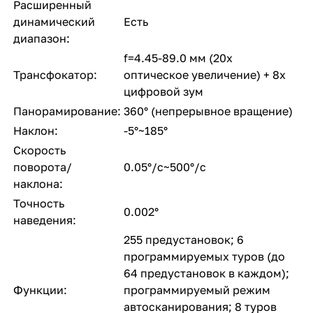
Расширенный
динамический
Есть
диапазон:
f=4.45-89.0 мм (20x
Трансфокатор:
оптическое увеличение) + 8x
цифровой зум
Панорамирование:
360° (непрерывное вращение)
Наклон:
-5°~185°
Скорость
поворота/
0.05°/с~500°/c
наклона:
Точность
0.002°
наведения:
255 предустановок; 6
программируемых туров (до
64 предустановок в каждом);
Функции:
программируемый режим
автосканирования; 8 туров