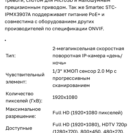
кронштейн - дополнительно
(STB-C4600)
прецизионным приводом. Так же Smartec STC-
IPMX3907A поддерживает питание PoE+ и
совместима с оборудованием других
производителей по спецификации ONVIF.
2-мегапиксельная скоростная
Тип:
поворотная IP-камера «день/
ночь»
1/3” КМОП сенсор 2.0 Mp с
Чувствительный
прогрессивным
элемент:
сканированием
Количество
1920x1080
пикселей (ГхВ):
Максимальное
Full HD (1920×1080 пикселей)
разрешение:
Full HD (1920×1080), HDTV 720p
Доступные
(1280×720), 800×450, 480×270,