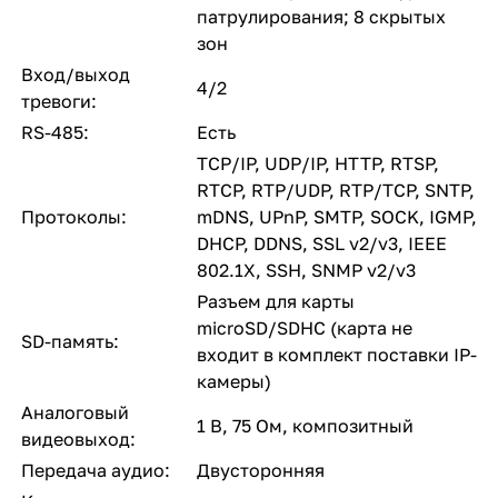
патрулирования; 8 скрытых
зон
Вход/выход
4/2
тревоги:
RS-485:
Есть
TCP/IP, UDP/IP, HTTP, RTSP,
RTCP, RTP/UDP, RTP/TCP, SNTP,
Протоколы:
mDNS, UPnP, SMTP, SOCK, IGMP,
DHCP, DDNS, SSL v2/v3, IEEE
802.1X, SSH, SNMP v2/v3
Разъем для карты
microSD/SDHC (карта не
SD-память:
входит в комплект поставки IP-
камеры)
Аналоговый
1 В, 75 Ом, композитный
видеовыход:
Передача аудио:
Двусторонняя