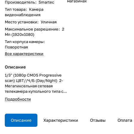
магазинах
Производитель
:
Smartec
Тип товара
:
Камера
видеонаблюдения
Место установки
:
Уличная
Максимальное разрешение
:
2
Мп (1920x1080)
Тип корпуса камеры
:
Поворотная
Все характеристики
Описание
1/3" (1080p CMOS Progressive
scan) ЦВТ//Ч/Б (Day/Night) 2-
Мегапиксельная сетевая
телекамера купольного типа со
встроенной видеоаналитикой
Подробности
VCA Presence, H.264/MJPEG (2-
потоковая передача);
разрешение до FullHD
(1920x1080), 1280x720,
Описание
Характеристики
Отзывы
Оплата
800x450, 480x270,
320x180; WDR; 1.5лк (цв.)/0.1лк