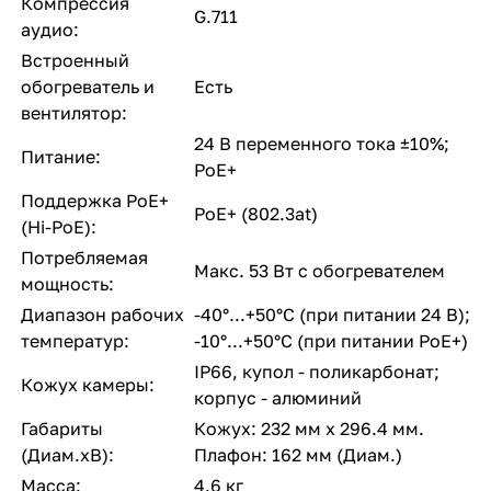
Компрессия
G.711
аудио:
Встроенный
обогреватель и
Есть
вентилятор:
24 В переменного тока ±10%;
Питание:
PoE+
Поддержка PoE+
PoE+ (802.3at)
(Hi-PoE):
Потребляемая
Макс. 53 Вт с обогревателем
мощность:
Диапазон рабочих
-40°...+50°С (при питании 24 В);
температур:
-10°...+50°С (при питании PoE+)
IP66, купол - поликарбонат;
Кожух камеры:
корпус - алюминий
Габариты
Кожух: 232 мм x 296.4 мм.
(Диам.хВ):
Плафон: 162 мм (Диам.)
Масса:
4.6 кг