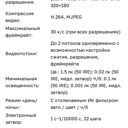
разрешения:
320×180
Компрессия
H.264, MJPEG
видео:
Максимальный
30 к/с (при всех разрешениях)
фреймрейт:
До 2 потоков одновременно с
возможностью настройки
Видеопотоки:
сжатия, разрешения,
фреймрейта
Цв.: 1.5 лк (50 IRE); 0.02 лк (50
Минимальная
IRE, медл. затвор) Ч/б: 0.1 лк
освещенность:
(50 IRE); 0.001 лк (50 IRE, медл.
затвор)
Режим «день/
С отключаемым ИК фильтром:
ночь»:
авто / цвет / ч/б
Электронный
1 с~1/10000 с, 22 шага
затвор: