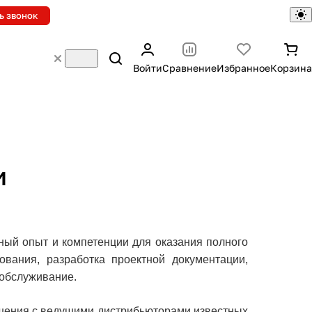
ь звонок
Войти
Сравнение
Избранное
Корзина
и
ный опыт и компетенции для оказания полного
ования, разработка проектной документации,
 обслуживание.
ашения с ведущими дистрибьюторами известных