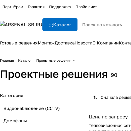
Партнёрам
Гарантия
Поддержка
Прайс-лист
Каталог
Готовые решения
Монтаж
Доставка
Новости
О Компании
Конт
Главная
Каталог
Проектные решения
Проектные решения
90
Категория
Сначала деше
Видеонаблюдение (CCTV)
Цена по запросу
Домофоны
Тепловизионная сет