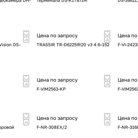
деокамера DH-
терминала DS-K1T671M
DS-1661Z
Цена по запросу
Цена по
ision DS-
TRASSIR TR-D6225IR20 v3 4.6–152
F-VI-242
Цена по запросу
Цена по
F-VIM2563-KP
F-VIM256
Цена по запросу
Цена по
фровой
F-NR-308EX/2
F-NR-316