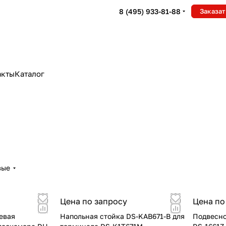
8 (495) 933-81-88
Заказат
акты
Каталог
вые
Цена по запросу
Цена по
евая
Напольная стойка DS-KAB671-B для
Подвесно