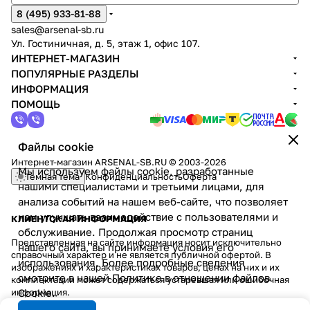
8 (495) 933-81-88
sales@arsenal-sb.ru
Ул. Гостиничная, д. 5, этаж 1, офис 107.
ИНТЕРНЕТ-МАГАЗИН
ПОПУЛЯРНЫЕ РАЗДЕЛЫ
ИНФОРМАЦИЯ
ПОМОЩЬ
Файлы cookie
Интернет-магазин ARSENAL-SB.RU © 2003-2026
Мы используем файлы cookie, разработанные
Темная тема
Конфиденциальность
Оферта
нашими специалистами и третьими лицами, для
анализа событий на нашем веб-сайте, что позволяет
нам улучшать взаимодействие с пользователями и
КЛИЕНТСКАЯ ИНФОРМАЦИЯ
обслуживание. Продолжая просмотр страниц
Представленная на сайте информация носит исключительно
нашего сайта, вы принимаете условия его
справочный характер и не является публичной офертой. В
использования. Более подробные сведения
изображениях и характеристиках товаров, ценах на них и их
смотрите в нашей
Политике в отношении файлов
комплектации может содержаться устаревшая или ошибочная
информация.
Cookie
.