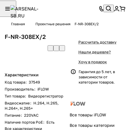
Главная
Проектные решения
F-NR-308EX/2
F-NR-308EX/2
Рассчитать доставку
Нашли дешевле?
Хочу в подарок
Гарантия до 5 лет, в
Характеристики
зависимости от
Код товара
:
37549
категории товаров.
Производитель
:
iFLOW
Тип товара
:
Видеорегистратор
Видеосжатие
:
H.264, H.265,
H.264+, H.265+
Все товары iFLOW
Питание
:
220VAC
Наличие портов PoE
:
Есть
Все товары категории
Все характеристики