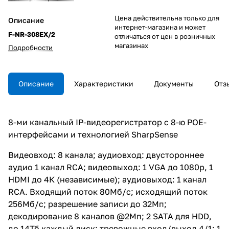
Цена действительна только для
Описание
интернет-магазина и может
F-NR-308EX/2
отличаться от цен в розничных
магазинах
Подробности
Описание
Характеристики
Документы
Отз
8-ми канальный IP-видеорегистратор c 8-ю POE-
интерфейсами и технологией SharpSense
Видеовход: 8 канала; аудиовход: двустороннее
аудио 1 канал RCA; видеовыход: 1 VGA до 1080p, 1
HDMI до 4К (независимые); аудиовыход: 1 канал
RCA. Входящий поток 80Мб/с; исходящий поток
256Мб/с; разрешение записи до 32Мп;
декодирование 8 каналов @2Мп; 2 SATA для HDD,
до 14Тб каждый диск; тревожные вход/выход 4/1; 1