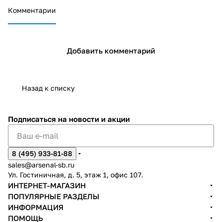
Комментарии
промышленные предприятия и логистические
терминалы;
Добавить комментарий
социальные учреждения (школы, больницы,
спорткомплексы);
Назад к списку
городские системы видеонаблюдения и
диспетчеризации;
Подписаться
на новости и акции
объекты культурного наследия и режимные
8 (495) 933-81-88
территории.
sales@arsenal-sb.ru
Ул. Гостиничная, д. 5, этаж 1, офис 107.
ИНТЕРНЕТ-МАГАЗИН
Tantos: безопасность, проверенная временем и
ПОПУЛЯРНЫЕ РАЗДЕЛЫ
проектами!
ИНФОРМАЦИЯ
ПОМОЩЬ