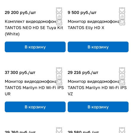
Домофонные системы:
аудио‑ и видеодомофоны,
29 200 руб./
шт
9 500 руб./
шт
SIP‑трубки, панели с биометрией (iLexa), мониторы
Комплект видеодомофона
Монитор видеодомофона
(Amelie, Marilyn, Stark) с Wi‑Fi и поддержкой
TANTOS NEO HD SE Tuya Kit
TANTOS Elly HD X
мобильного приложения vhOme.
(White)
В корзину
В корзину
Оборудование для контроля доступа:
биометрические контроллеры (TS‑KBD‑Bio),
считыватели QR‑кодов, умные замки (Rigel),
электромагнитные замки российского
37 300 руб./
шт
29 216 руб./
шт
производства.
Монитор видеодомофона
Монитор видеодомофона
TANTOS Marilyn HD Wi-Fi IPS
TANTOS Marilyn HD Wi-Fi IPS
UR
VZ
Интеллектуальные компоненты:
устройства с
нейросетевой аналитикой, детекцией движения,
В корзину
В корзину
распознаванием лиц и автомобильных номеров.
Вспомогательные устройства:
усилители сигнала,
блоки питания, монтажные аксессуары, защитные
29 760 руб./
шт
39 580 руб./
шт