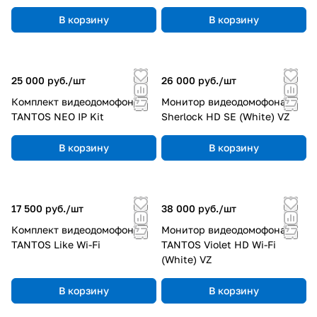
000 часов в сложных условиях эксплуатации.
В корзину
В корзину
Инновации и аналитика.
Нейросетевые алгоритмы
повышают точность детекции, сокращают ложные
25 000 руб./
шт
26 000 руб./
шт
тревоги и автоматизируют процессы.
Комплект видеодомофона
Монитор видеодомофона
TANTOS NEO IP Kit
Sherlock HD SE (White) VZ
Гибкость интеграции.
Поддержка стандартных
протоколов позволяет объединять оборудование
В корзину
В корзину
Tantos с системами других производителей.
Удобство использования.
Интуитивное мобильное
17 500 руб./
шт
38 000 руб./
шт
приложение vhOme (версии до 2.2) даёт удалённый
Комплект видеодомофона
Монитор видеодомофона
доступ и управление с любого устройства
TANTOS Like Wi-Fi
TANTOS Violet HD Wi-Fi
(iOS/Android).
(White) VZ
В корзину
В корзину
Комплексные решения «под ключ».
Команда
инженеров проектирует и сопровождает проекты