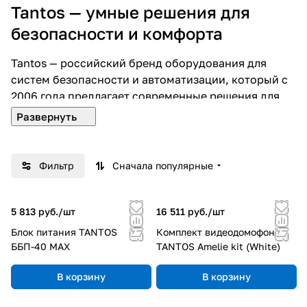
Tantos — умные решения для
безопасности и комфорта
Tantos — российский бренд оборудования для
систем безопасности и автоматизации, который с
2006 года предлагает современные решения для
дома, офиса и промышленных объектов. Мы
сочетаем инновационные технологии, надёжность
и продуманный дизайн, чтобы обеспечить
максимальную защиту и удобство пользователей.
Фильтр
Сначала популярные
Что мы предлагаем:
5 813 руб./
шт
16 511 руб./
шт
Блок питания TANTOS
Комплект видеодомофона
Системы видеонаблюдения:
IP‑ и AHD‑камеры
ББП-40 MAX
TANTOS Amelie kit (White)
(цилиндрические, купольные, PTZ),
В корзину
В корзину
видеорегистраторы, видеосерверы и комплекты
для быстрого развёртывания.