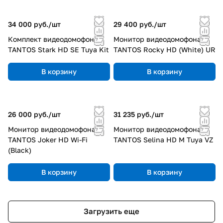
любой сложности — от квартир до
инфраструктурных объектов (больницы, музеи,
34 000 руб./
шт
29 400 руб./
шт
госучреждения).
Комплект видеодомофона
Монитор видеодомофона
TANTOS Stark HD SE Tuya Kit
TANTOS Rocky HD (White) UR
Локальная поддержка.
Гарантийное
обслуживание, консультации и техническая
В корзину
В корзину
помощь на русском языке.
Оптимальное соотношение цены и качества.
26 000 руб./
шт
31 235 руб./
шт
Современные технологии без переплат за
Монитор видеодомофона
Монитор видеодомофона
импортные аналоги.
TANTOS Joker HD Wi-Fi
TANTOS Selina HD M Tuya VZ
(Black)
Где применяется оборудование Tantos:
В корзину
В корзину
жилые комплексы, частные дома и коттеджи;
Загрузить еще
офисы, бизнес‑центры, торговые центры;