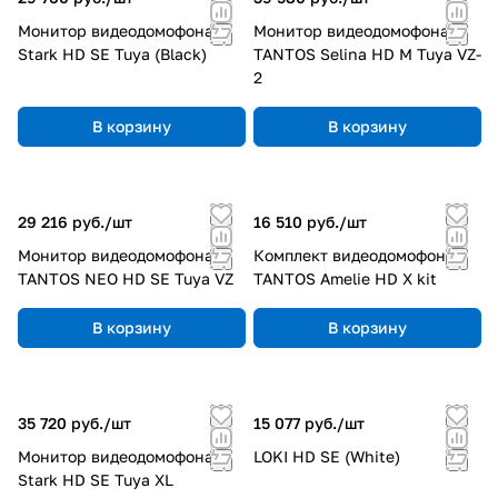
кожухи и кронштейны.
Монитор видеодомофона
Монитор видеодомофона
Stark HD SE Tuya (Black)
TANTOS Selina HD M Tuya VZ-
2
Ключевые преимущества:
В корзину
В корзину
Российская сертификация.
Оборудование
соответствует стандарту СТ‑1 (подтверждает
российское происхождение) и интегрируется с
29 216 руб./
шт
16 510 руб./
шт
городскими системами безопасности (например, с
Монитор видеодомофона
Комплект видеодомофона
Единой централизованной горизонтальной
TANTOS NEO HD SE Tuya VZ
TANTOS Amelie HD X kit
диспетчеризацией — ЕЦХД).
В корзину
В корзину
Адаптация к суровым условиям.
Устройства
работают при экстремальных температурах,
устойчивы к влажности, пыли и скачкам
35 720 руб./
шт
15 077 руб./
шт
напряжения.
Монитор видеодомофона
LOKI HD SE (White)
Stark HD SE Tuya XL
Долговечность.
Наработка на отказ — не менее 30