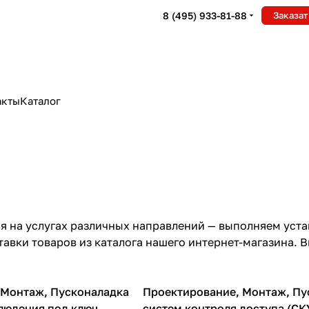
8 (495) 933-81-88
Заказат
акты
Каталог
 на услугах различных направлений — выполняем уста
авки товаров из каталога нашего интернет-магазина. 
 Монтаж, Пусконаладка
Проектирование, Монтаж, Пу
людения под ключ
систем контроля доступа (СК