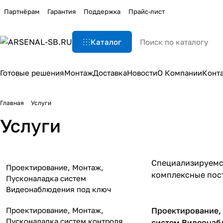
Партнёрам
Гарантия
Поддержка
Прайс-лист
Каталог
Готовые решения
Монтаж
Доставка
Новости
О Компании
Конт
Главная
Услуги
Услуги
Специализируемся
Проектирование, Монтаж,
комплексные пост
Пусконаладка систем
Видеонаблюдения под ключ
Проектирование, Монтаж,
Проектирование,
Пусконаладка систем контроля
систем Видеонаб