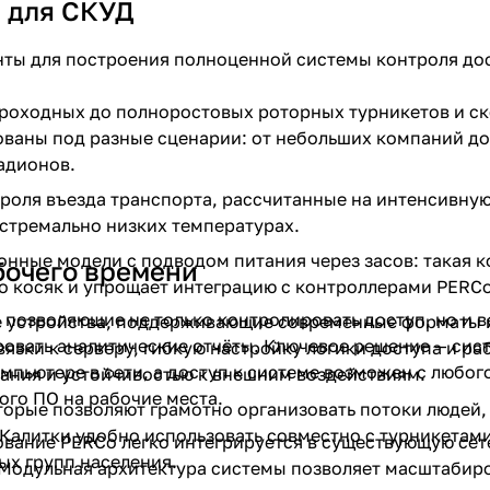
 для СКУД
нты для построения полноценной системы контроля до
роходных до полноростовых роторных турникетов и с
ованы под разные сценарии: от небольших компаний д
адионов.
роля въезда транспорта, рассчитанные на интенсивную
кстремально низких температурах.
онные модели с подводом питания через засов: такая 
бочего времени
 о косяк и упрощает интеграцию с контроллерами PERCo
позволяющие не только контролировать доступ, но и в
е устройства, поддерживающие современные форматы 
овать аналитические отчёты. Ключевое решение — сис
зки к серверу, гибкую настройку логики доступа и ра
мпьютере в сети, а доступ к системе возможен с любог
ания и устойчивостью к внешним воздействиям.
ого ПО на рабочие места.
орые позволяют грамотно организовать потоки людей,
Калитки удобно использовать совместно с турникетами
ование PERCo легко интегрируется в существующую сет
ых групп населения.
Модульная архитектура системы позволяет масштабир