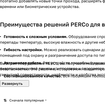
поэтапно добавлять новые точки прохода, расширять 
времени или биометрические устройства.
Преимущества решений PERCo для в
Готовность к сложным условиям.
Оборудование спро
перепады температур, высокую влажность и другие не
Гибкость настройки.
Можно реализовать сценарии дос
помещений под охрану и разграничение доступа по ти
Автономная работа.
Ряд устройств способен функцио
Выбирая оборудование PERCo, вы получаете не отдель
энергонезависимой памяти контроллера и передаются 
безопасностью. Это решение, которое можно адаптиров
гарантией совместимости, надёжности и удобства экс
Сертифицированное качество.
Вся продукция проход
что подтверждается необходимыми сертификатами и с
Сначала популярные