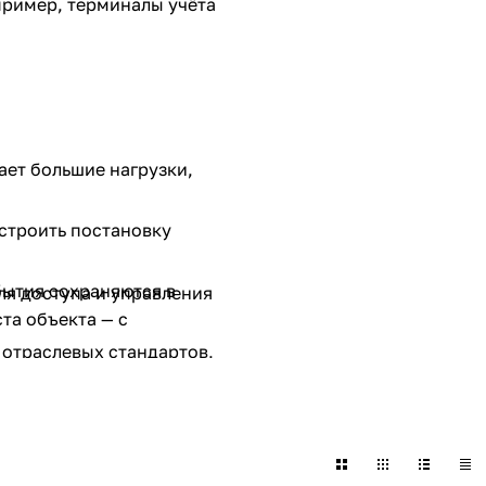
пример, терминалы учёта
ет большие нагрузки,
строить постановку
бытия сохраняются в
ля доступа и управления
та объекта — с
 отраслевых стандартов,