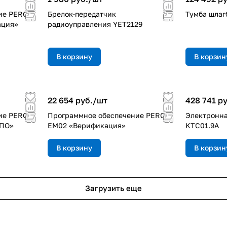
ие PERCo-
Брелок-передатчик
Тумба шлаг
ация»
радиоуправления YET2129
В корзину
В корзин
22 654 руб./
шт
428 741 ру
ие PERCo-
Программное обеспечение PERCo-
Электронна
 ПО»
EM02 «Верификация»
KTC01.9А
В корзину
В корзин
Загрузить еще