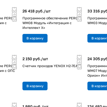
26 418 руб./
шт
33 316 руб
ие PERCo-
Программное обеспечение PERCo-
Программно
ия с
WM08 Модуль «Интеграция с
WM03 Модул
Интеллект X»
В корзину
В корзин
2 150 руб./
шт
24 305 руб
ие PERCo-
Счетчик проходов YENOX H2-7EA2
Программно
ия с ОПС
WM07 Модул
Орион» Инт
В корзину
В корзин
1 980 руб./
шт
124 492 ру