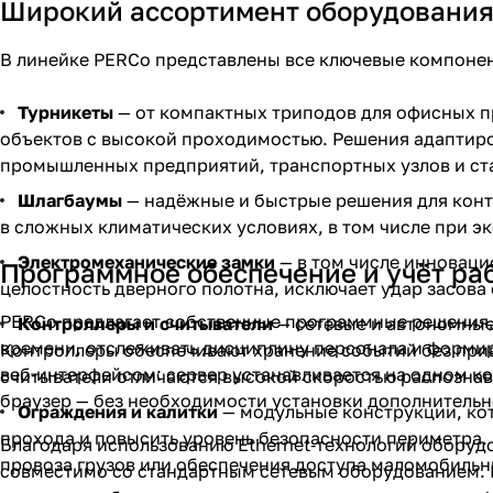
Широкий ассортимент оборудования
В линейке PERCo представлены все ключевые компоне
Турникеты
— от компактных триподов для офисных п
объектов с высокой проходимостью. Решения адаптир
промышленных предприятий, транспортных узлов и ст
Шлагбаумы
— надёжные и быстрые решения для конт
в сложных климатических условиях, в том числе при э
Электромеханические замки
— в том числе инноваци
Программное обеспечение и учёт ра
целостность дверного полотна, исключает удар засова
PERCo предлагает собственные программные решения, 
Контроллеры и считыватели
— сетевые и автономны
времени, отслеживать дисциплину персонала и формир
Контроллеры обеспечивают хранение событий без привя
веб‑интерфейсом: сервер устанавливается на одном ко
считыватели отличаются высокой скоростью распознав
браузер — без необходимости установки дополнительн
Ограждения и калитки
— модульные конструкции, кот
прохода и повысить уровень безопасности периметра. 
Благодаря использованию Ethernet‑технологий оборуд
провоза грузов или обеспечения доступа маломобильн
совместимо со стандартным сетевым оборудованием. 