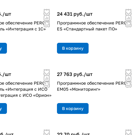
./
шт
24 431 руб./
шт
е обеспечение PERCo-
Программное обеспечение PERCo-
ь «Интеграция с 1С»
ES «Стандартный пакет ПО»
у
В корзину
./
шт
27 763 руб./
шт
е обеспечение PERCo-
Программное обеспечение PERCo-
ь «Интеграция с ИСО
EM05 «Мониторинг»
еграция с ИСО «Орион»
у
В корзину
б./
шт
22.70 руб./
шт