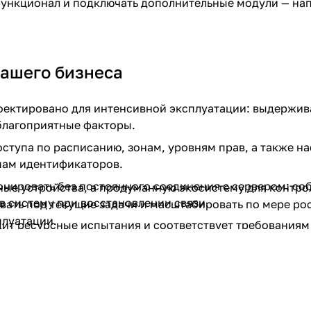
функционал и подключать дополнительные модули — на
ашего бизнеса
ектировано для интенсивной эксплуатации: выдержива
благоприятные факторы.
тупа по расписанию, зонам, уровням прав, а также на
пам идентификаторов.
нировать без постоянного соединения с сервером: со
ные устройства, а продуманную экосистему для контро
в систему при восстановлении связи.
ать под текущие задачи и масштабировать по мере рос
плуатации.
ит ресурсные испытания и соответствует требованиям
видетельствами.