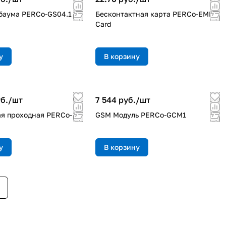
баума PERCo-GS04.1
Бесконтактная карта PERCo-EMM
Card
у
В корзину
б./
шт
7 544 руб./
шт
я проходная PERCo-
GSM Модуль PERCo-GCM1
у
В корзину