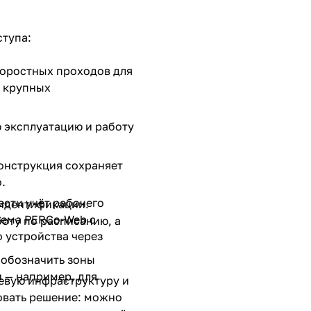
ступа:
коростных проходов для
о крупных
 эксплуатацию и работу
конструкция сохраняет
.
ести учёт рабочего
идентификации.
тема PERCo‑Web с
боту по расписанию, а
о устройства через
 обозначить зоны
 — например, для
евую инфраструктуру и
овать решение: можно