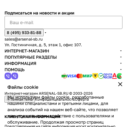
(корпусные, купольные, панорамные,
PTZ‑поворотные), в т. ч. для экстремальных
Подписаться
на новости и акции
условий (низкие температуры, высокая
запылённость и влажность).
8 (495) 933-81-88
Видеосерверы и видеорегистраторы
— устройства
sales@arsenal-sb.ru
для приёма, обработки и хранения видео с
Ул. Гостиничная, д. 5, этаж 1, офис 107.
поддержкой PoE, Wi‑Fi и 3G‑модулей.
ИНТЕРНЕТ-МАГАЗИН
ПОПУЛЯРНЫЕ РАЗДЕЛЫ
ИНФОРМАЦИЯ
Видеодомофоны
— готовые комплекты (вызывная
ПОМОЩЬ
панель + абонентское устройство) и
масштабируемые системы для интеграции в СКУД.
Файлы cookie
Интернет-магазин ARSENAL-SB.RU © 2003-2026
Программное обеспечение
— комплексное ПО с
Мы используем файлы cookie, разработанные
Темная тема
Конфиденциальность
Оферта
функциями видеоаналитики: оптимизирует
нашими специалистами и третьими лицами, для
использование дискового пространства,
анализа событий на нашем веб-сайте, что позволяет
нам улучшать взаимодействие с пользователями и
автоматизирует работу системы и снижает
КЛИЕНТСКАЯ ИНФОРМАЦИЯ
обслуживание. Продолжая просмотр страниц
влияние человеческого фактора.
Представленная на сайте информация носит исключительно