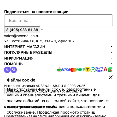
оборудования для построения комплексных
систем безопасности:
Подписаться
на новости и акции
IP‑ и AHD‑камеры
— уличные и внутренние модели с
8 (495) 933-81-88
разрешением до 8 Мп, ИК‑подсветкой до 50 м,
sales@arsenal-sb.ru
защитой от вандализма (IK10) и работой в широком
Ул. Гостиничная, д. 5, этаж 1, офис 107.
диапазоне температур (от −40 °C до +60 °C).
ИНТЕРНЕТ-МАГАЗИН
ПОПУЛЯРНЫЕ РАЗДЕЛЫ
ИНФОРМАЦИЯ
Видеорегистраторы
(NVR/DVR) — поддерживают
ПОМОЩЬ
до 32 каналов, запись в разрешении 4K, удалённый
доступ через облако, детекцию движения и
интеллектуальные функции.
Файлы cookie
Интернет-магазин ARSENAL-SB.RU © 2003-2026
Мы используем файлы cookie, разработанные
Темная тема
Конфиденциальность
Оферта
Гибридные системы
— совместимы с аналоговыми
нашими специалистами и третьими лицами, для
и IP‑камерами, что позволяет модернизировать
анализа событий на нашем веб-сайте, что позволяет
существующие комплексы без полной замены
нам улучшать взаимодействие с пользователями и
КЛИЕНТСКАЯ ИНФОРМАЦИЯ
оборудования.
обслуживание. Продолжая просмотр страниц
Представленная на сайте информация носит исключительно