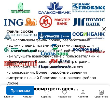
Файлы cookie
Мы используем файлы cookie, разработанные
нашими специалистами и третьими лицами, для
анализа событий на нашем веб-сайте, что позволяет
нам улучшать взаимодействие с пользователями и
обслуживание. Продолжая просмотр страниц
нашего сайта, вы принимаете условия его
использования. Более подробные сведения
смотрите в нашей
Политике в отношении файлов
Cookie
.
посмотреть всех...
Принимаю
Главная
Каталог
Корзина
Избранные
Кабинет
Сравнение
Подписаться
на новости и акции