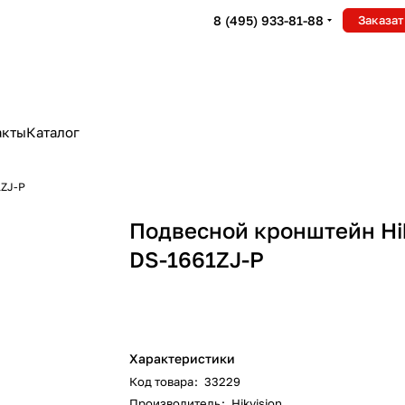
8 (495) 933-81-88
Заказат
акты
Каталог
1ZJ-P
Подвесной кронштейн Hi
DS-1661ZJ-P
Характеристики
Код товара
:
33229
Производитель
:
Hikvision