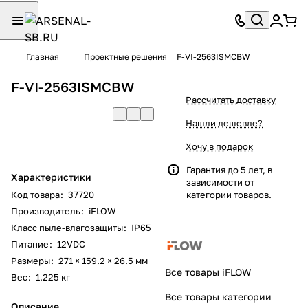
Главная
Проектные решения
F-VI-2563ISMCBW
F-VI-2563ISMCBW
Рассчитать доставку
Нашли дешевле?
Хочу в подарок
Гарантия до 5 лет, в
Характеристики
зависимости от
Код товара
:
37720
категории товаров.
Производитель
:
iFLOW
Класс пыле-влагозащиты
:
IP65
Питание
:
12VDC
Размеры
:
271 × 159.2 × 26.5 мм
Все товары iFLOW
Вес
:
1.225 кг
Все товары категории
Описание