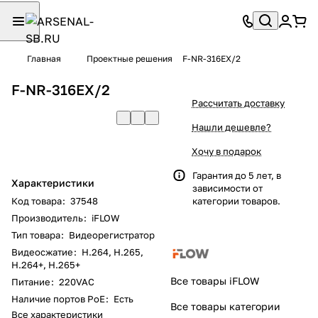
Главная
Проектные решения
F-NR-316EX/2
F-NR-316EX/2
Рассчитать доставку
Нашли дешевле?
Хочу в подарок
Гарантия до 5 лет, в
Характеристики
зависимости от
Код товара
:
37548
категории товаров.
Производитель
:
iFLOW
Тип товара
:
Видеорегистратор
Видеосжатие
:
H.264, H.265,
H.264+, H.265+
Все товары iFLOW
Питание
:
220VAC
Наличие портов PoE
:
Есть
Все товары категории
Все характеристики