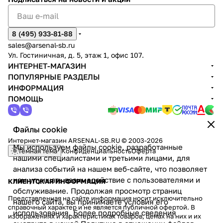
8 (495) 933-81-88
sales@arsenal-sb.ru
Ул. Гостиничная, д. 5, этаж 1, офис 107.
ИНТЕРНЕТ-МАГАЗИН
ПОПУЛЯРНЫЕ РАЗДЕЛЫ
ИНФОРМАЦИЯ
ПОМОЩЬ
Файлы cookie
Интернет-магазин ARSENAL-SB.RU © 2003-2026
Мы используем файлы cookie, разработанные
Темная тема
Конфиденциальность
Оферта
нашими специалистами и третьими лицами, для
анализа событий на нашем веб-сайте, что позволяет
нам улучшать взаимодействие с пользователями и
КЛИЕНТСКАЯ ИНФОРМАЦИЯ
обслуживание. Продолжая просмотр страниц
Представленная на сайте информация носит исключительно
нашего сайта, вы принимаете условия его
справочный характер и не является публичной офертой. В
использования. Более подробные сведения
изображениях и характеристиках товаров, ценах на них и их