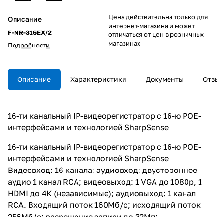
Цена действительна только для
Описание
интернет-магазина и может
F-NR-316EX/2
отличаться от цен в розничных
магазинах
Подробности
Описание
Характеристики
Документы
Отз
16-ти канальный IP-видеорегистратор c 16-ю POE-
интерфейсами и технологией SharpSense
16-ти канальный IP-видеорегистратор c 16-ю POE-
интерфейсами и технологией SharpSense
Видеовход: 16 канала; аудиовход: двустороннее
аудио 1 канал RCA; видеовыход: 1 VGA до 1080p, 1
HDMI до 4К (независимые); аудиовыход: 1 канал
RCA. Входящий поток 160Мб/с; исходящий поток
256Мб/с; разрешение записи до 32Мп;