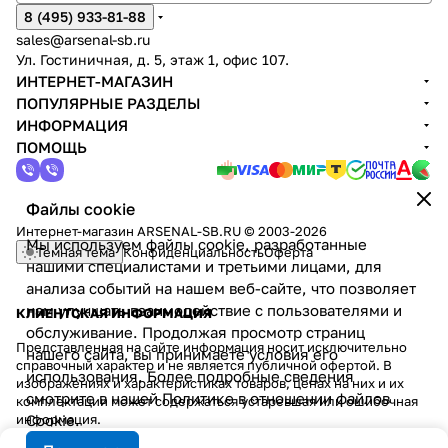
8 (495) 933-81-88
sales@arsenal-sb.ru
Ул. Гостиничная, д. 5, этаж 1, офис 107.
ИНТЕРНЕТ-МАГАЗИН
ПОПУЛЯРНЫЕ РАЗДЕЛЫ
ИНФОРМАЦИЯ
ПОМОЩЬ
Файлы cookie
Интернет-магазин ARSENAL-SB.RU © 2003-2026
Мы используем файлы cookie, разработанные
Темная тема
Конфиденциальность
Оферта
нашими специалистами и третьими лицами, для
анализа событий на нашем веб-сайте, что позволяет
нам улучшать взаимодействие с пользователями и
КЛИЕНТСКАЯ ИНФОРМАЦИЯ
обслуживание. Продолжая просмотр страниц
Представленная на сайте информация носит исключительно
нашего сайта, вы принимаете условия его
справочный характер и не является публичной офертой. В
использования. Более подробные сведения
изображениях и характеристиках товаров, ценах на них и их
смотрите в нашей
Политике в отношении файлов
комплектации может содержаться устаревшая или ошибочная
информация.
Cookie
.