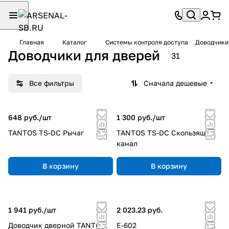
Главная
Каталог
Системы контроля доступа
Доводчики
Доводчики для дверей
31
Все фильтры
Сначала дешевые
648 руб./
шт
1 300 руб./
шт
TANTOS TS-DC Рычаг
TANTOS TS-DC Скользящий
канал
В корзину
В корзину
1 941 руб./
шт
2 023.23 руб.
Доводчик дверной TANTOS
E-602