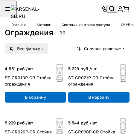
Главная
Каталог
Системы контроля доступа
СКУД 
Ограждения
39
Все фильтры
Сначала дешевые
4 851 руб./
шт
5 229 руб./
шт
ST-GR010P-CR Стойка
ST-GR021P-CR Стойка
ограждения
ограждения
В корзину
В корзину
5 229 руб./
шт
5 544 руб./
шт
ST-GR020P-CR Стойка
ST-GR030P-CR Стойка