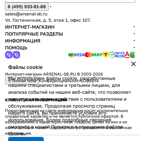
8 (495) 933-81-88
sales@arsenal-sb.ru
Ул. Гостиничная, д. 5, этаж 1, офис 107.
ИНТЕРНЕТ-МАГАЗИН
ПОПУЛЯРНЫЕ РАЗДЕЛЫ
ИНФОРМАЦИЯ
ПОМОЩЬ
Файлы cookie
Интернет-магазин ARSENAL-SB.RU © 2003-2026
Мы используем файлы cookie, разработанные
Темная тема
Конфиденциальность
Оферта
нашими специалистами и третьими лицами, для
анализа событий на нашем веб-сайте, что позволяет
нам улучшать взаимодействие с пользователями и
КЛИЕНТСКАЯ ИНФОРМАЦИЯ
обслуживание. Продолжая просмотр страниц
Представленная на сайте информация носит исключительно
нашего сайта, вы принимаете условия его
справочный характер и не является публичной офертой. В
использования. Более подробные сведения
изображениях и характеристиках товаров, ценах на них и их
смотрите в нашей
Политике в отношении файлов
комплектации может содержаться устаревшая или ошибочная
информация.
Cookie
.