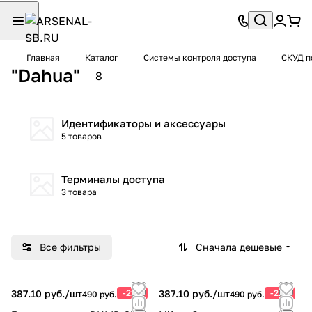
Главная
Каталог
Системы контроля доступа
СКУД 
"Dahua"
8
Идентификаторы и аксессуары
5 товаров
Терминалы доступа
3 товара
Все фильтры
Сначала дешевые
387.10 руб./
шт
-21%
387.10 руб./
шт
-21%
490 руб.
490 руб.