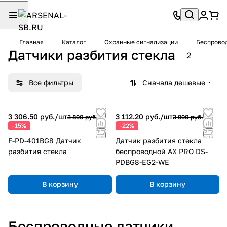
Главная
Каталог
Охранные сигнализации
Беспровод
Датчики разбития стекла
2
Все фильтры
Сначала дешевые
3 306.50 руб./
шт
3 112.20 руб./
шт
3 890 руб.
3 990 руб.
-15%
-22%
F-PD-401BG8 Датчик
Датчик разбития стекла
разбития стекла
беспроводной AX PRO DS-
PDBG8-EG2-WE
В корзину
В корзину
Беспроводные датчики