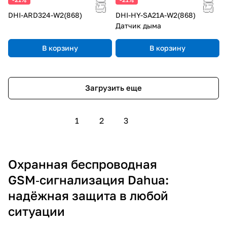
DHI-ARD324-W2(868)
DHI-HY-SA21A-W2(868)
Датчик дыма
В корзину
В корзину
Загрузить еще
1
2
3
Охранная беспроводная
GSM‑сигнализация Dahua:
надёжная защита в любой
ситуации