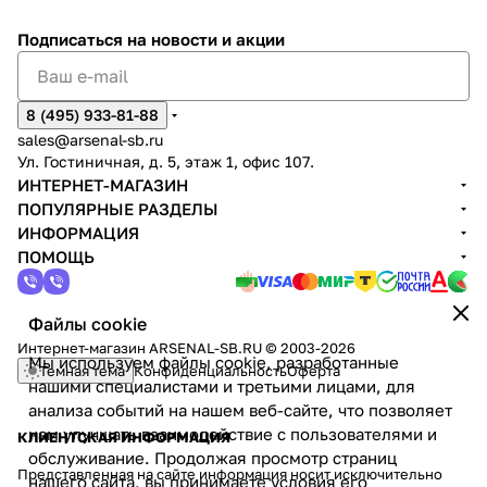
Подписаться
на новости и акции
8 (495) 933-81-88
sales@arsenal-sb.ru
Ул. Гостиничная, д. 5, этаж 1, офис 107.
ИНТЕРНЕТ-МАГАЗИН
ПОПУЛЯРНЫЕ РАЗДЕЛЫ
ИНФОРМАЦИЯ
ПОМОЩЬ
Файлы cookie
Интернет-магазин ARSENAL-SB.RU © 2003-2026
Мы используем файлы cookie, разработанные
Темная тема
Конфиденциальность
Оферта
нашими специалистами и третьими лицами, для
анализа событий на нашем веб-сайте, что позволяет
нам улучшать взаимодействие с пользователями и
КЛИЕНТСКАЯ ИНФОРМАЦИЯ
обслуживание. Продолжая просмотр страниц
Представленная на сайте информация носит исключительно
нашего сайта, вы принимаете условия его