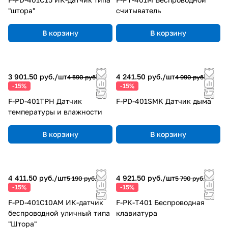
"штора"
считыватель
В корзину
В корзину
3 901.50 руб./
шт
4 241.50 руб./
шт
4 590 руб.
4 990 руб.
-15%
-15%
F-PD-401TPH Датчик
F-PD-401SMK Датчик дыма
температуры и влажности
В корзину
В корзину
4 411.50 руб./
шт
4 921.50 руб./
шт
5 190 руб.
5 790 руб.
-15%
-15%
F-PD-401C10AM ИК-датчик
F-PK-T401 Беспроводная
беспроводной уличный типа
клавиатура
"Штора"