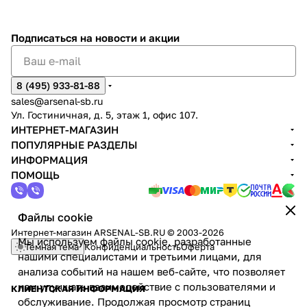
Подписаться
на новости и акции
8 (495) 933-81-88
sales@arsenal-sb.ru
Ул. Гостиничная, д. 5, этаж 1, офис 107.
ИНТЕРНЕТ-МАГАЗИН
ПОПУЛЯРНЫЕ РАЗДЕЛЫ
ИНФОРМАЦИЯ
ПОМОЩЬ
Файлы cookie
Интернет-магазин ARSENAL-SB.RU © 2003-2026
Мы используем файлы cookie, разработанные
Темная тема
Конфиденциальность
Оферта
нашими специалистами и третьими лицами, для
анализа событий на нашем веб-сайте, что позволяет
нам улучшать взаимодействие с пользователями и
КЛИЕНТСКАЯ ИНФОРМАЦИЯ
обслуживание. Продолжая просмотр страниц