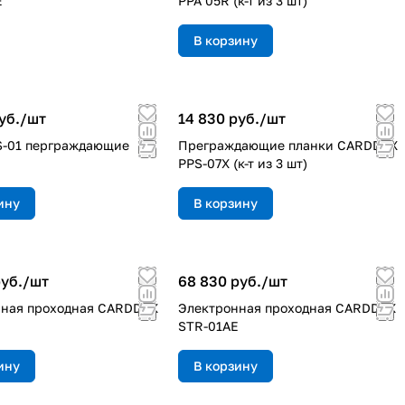
E
PPA 05R (к-т из 3 шт)
В корзину
уб./
шт
14 830 руб./
шт
S-01 перграждающие
Преграждающие планки CARDDEX
PPS-07X (к-т из 3 шт)
ину
В корзину
уб./
шт
68 830 руб./
шт
нная проходная CARDDEX
Электронная проходная CARDDEX
STR-01AE
ину
В корзину