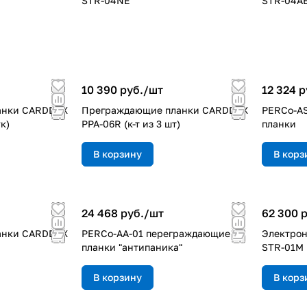
STR-04NE
STR-04A
10 390 руб./
шт
12 324 р
анки CARDDEX
Преграждающие планки CARDDEX
PERCo-A
ук)
PPA-06R (к-т из 3 шт)
планки
В корзину
В корз
24 468 руб./
шт
62 300 р
анки CARDDEX
PERCo-AA-01 переграждающие
Электро
планки "антипаника"
STR-01M
В корзину
В корз