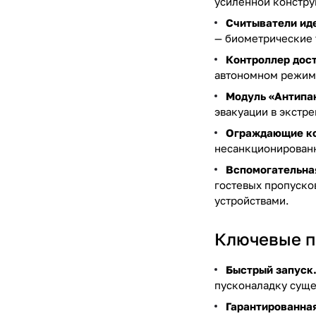
усиленной констру
Считыватели ид
— биометрические 
Контроллер дос
автономном режиме
Модуль «Антипа
эвакуации в экстре
Ограждающие ко
несанкционированн
Вспомогательна
гостевых пропуско
устройствами.
Ключевые п
Быстрый запуск
пусконаладку суще
Гарантированна