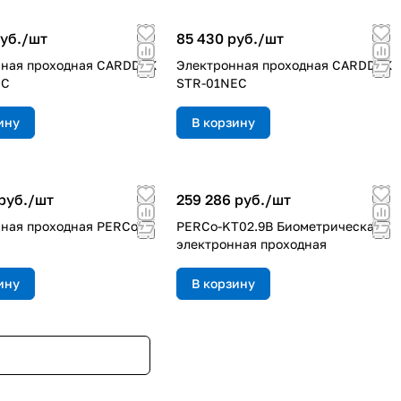
уб./
шт
85 430 руб./
шт
нная проходная CARDDEX
Электронная проходная CARDDEX
EC
STR-01NEC
ину
В корзину
руб./
шт
259 286 руб./
шт
ная проходная PERCo-
PERCo-KT02.9B Биометрическая
электронная проходная
ину
В корзину