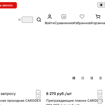
ь звонок
Войти
Сравнение
Избранное
Корзина
 запросу
6 270 руб./
шт
нная проходная CARDDEX
Преграждающие планки CARDDEX