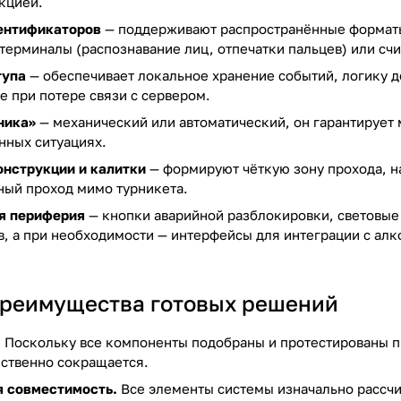
кцией.
ентификаторов
— поддерживают распространённые форматы к
терминалы (распознавание лиц, отпечатки пальцев) или сч
тупа
— обеспечивает локальное хранение событий, логику до
 при потере связи с сервером.
ника»
— механический или автоматический, он гарантирует
нных ситуациях.
нструкции и калитки
— формируют чёткую зону прохода, н
ый проход мимо турникета.
я периферия
— кнопки аварийной разблокировки, световые
в, а при необходимости — интерфейсы для интеграции с а
реимущества готовых решений
.
Поскольку все компоненты подобраны и протестированы п
ственно сокращается.
я совместимость.
Все элементы системы изначально рассчи