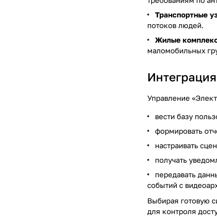
требованиям по ан
Транспортные уз
потоков людей.
Жилые комплекс
маломобильных гру
Интеграция
Управление «Элект
вести базу польз
формировать отч
настраивать сцен
получать уведом
передавать данн
событий с видеоар
Выбирая готовую с
для контроля дост