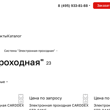
8 (495) 933-81-88
Заказат
акты
Каталог
Система "Электронная проходная"
роходная"
23
вые
Цена по запросу
Цена по
дная CARDDEX
Электронная проходная CARDDEX
Электро