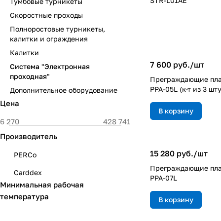
STR-L01AE
Тумбовые турникеты
Скоростные проходы
Полноростовые турникеты,
калитки и ограждения
Калитки
7 600 руб./
шт
Система "Электронная
проходная"
Преграждающие пл
PPA-05L (к-т из 3 шт
Дополнительное оборудование
Цена
В корзину
Производитель
15 280 руб./
шт
PERCo
Преграждающие пл
Carddex
PPA-07L
Минимальная рабочая
температура
В корзину