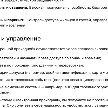
титеррористической защищённости.
лы и стадионы.
Высокая пропускная способность, быстрое
ы и паркинги.
Контроль доступа жильцов и гостей, управле
пп населения.
 и управление
ронной проходной» осуществляется через специализирован
ователей и назначать права доступа по зонам и времени;
ёты по проходам, опозданиям и переработкам;
арии допуска (например, двойная идентификация: карта + р
ления о тревожных событиях (попытка несанкционированног
ые в смежные системы — например, в 1С для табельного учё
хивом.
истему «Электронная проходная», вы получаете не просто 
упа. Оно сочетает в себе надёжность, удобство эксплуатац