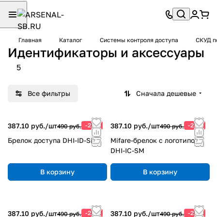
Главная
Каталог
Системы контроля доступа
СКУД 
Идентификаторы и аксессуары
5
Все фильтры
Сначала дешевые
387.10 руб./
шт
-21%
387.10 руб./
шт
-21%
490 руб.
490 руб.
Брелок доступа DHI-ID-SM
Mifare-брелок с логотипом
DHI-IC-SM
В корзину
В корзину
387.10 руб./
шт
-21%
387.10 руб./
шт
-21%
490 руб.
490 руб.