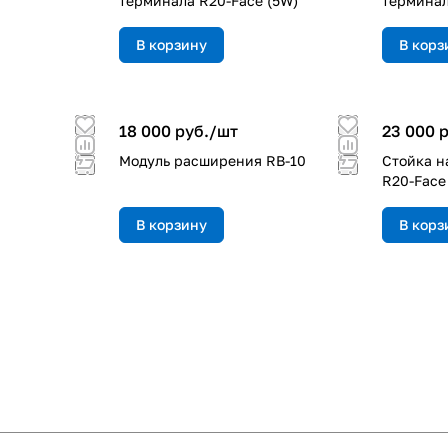
терминала R20-Face (5W)
терминал
В корзину
В корз
18 000 руб./
шт
23 000 р
Модуль расширения RB-10
Стойка н
R20-Face
В корзину
В корз