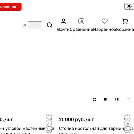
ь звонок
Войти
Сравнение
Избранное
Корзина
б./
шт
11 000 руб./
шт
н угловой настенный для
Стойка настольная для терминалов