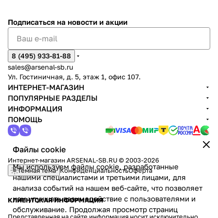
Подписаться
на новости и акции
8 (495) 933-81-88
sales@arsenal-sb.ru
Ул. Гостиничная, д. 5, этаж 1, офис 107.
ИНТЕРНЕТ-МАГАЗИН
ПОПУЛЯРНЫЕ РАЗДЕЛЫ
ИНФОРМАЦИЯ
ПОМОЩЬ
Файлы cookie
Интернет-магазин ARSENAL-SB.RU © 2003-2026
Мы используем файлы cookie, разработанные
Темная тема
Конфиденциальность
Оферта
нашими специалистами и третьими лицами, для
анализа событий на нашем веб-сайте, что позволяет
нам улучшать взаимодействие с пользователями и
КЛИЕНТСКАЯ ИНФОРМАЦИЯ
обслуживание. Продолжая просмотр страниц
Представленная на сайте информация носит исключительно