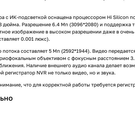
ра с ИК-подсветкой оснащена процессором Hi Silicon п
.8 дюйма. Разрешение 6.4 Мп (3096*2080) и поддержка т
тное изображение в высоком разрешении даже в очень
тавляет 0.001 люкс).
 потока составляет 5 Мп (2592*1944). Видео передает
риофокальным объективом с фокусным расстоянием 3.6
риближения. Наличие внешнего аудио канала делает в
й регистратор NVR не только видео, но и звука.
имание, что для корректной работы требуется регистр
ьно