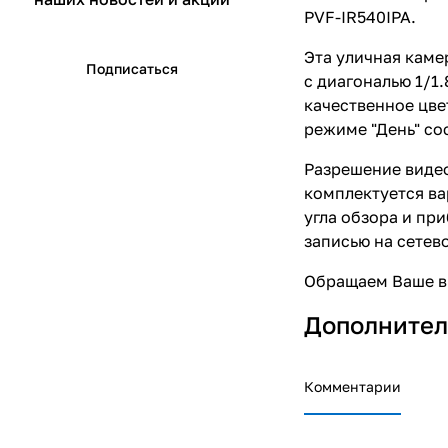
PVF-IR540IPA.
Эта уличная каме
Подписаться
c диагональю 1/1
качественное цве
режиме "День" сос
Разрешение видео
комплектуется ва
угла обзора и п
записью на сетево
Обращаем Ваше вн
Дополнител
Комментарии