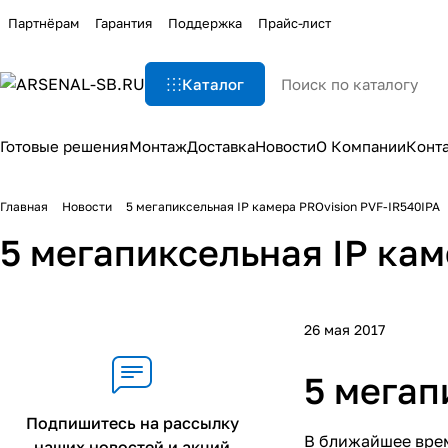
Партнёрам
Гарантия
Поддержка
Прайс-лист
Каталог
Готовые решения
Монтаж
Доставка
Новости
О Компании
Конт
Главная
Новости
5 мегапиксельная IP камера PROvision PVF-IR540IPA
5 мегапиксельная IP кам
26 мая 2017
5 мегап
Подпишитесь на рассылку
В ближайшее врем
наших новостей и акций