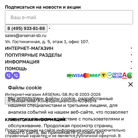
Подписаться
на новости и акции
8 (495) 933-81-88
sales@arsenal-sb.ru
Ул. Гостиничная, д. 5, этаж 1, офис 107.
ИНТЕРНЕТ-МАГАЗИН
ПОПУЛЯРНЫЕ РАЗДЕЛЫ
ИНФОРМАЦИЯ
ПОМОЩЬ
Файлы cookie
Интернет-магазин ARSENAL-SB.RU © 2003-2026
Мы используем файлы cookie, разработанные
Темная тема
Конфиденциальность
Оферта
нашими специалистами и третьими лицами, для
анализа событий на нашем веб-сайте, что позволяет
нам улучшать взаимодействие с пользователями и
КЛИЕНТСКАЯ ИНФОРМАЦИЯ
обслуживание. Продолжая просмотр страниц
Представленная на сайте информация носит исключительно
нашего сайта, вы принимаете условия его
справочный характер и не является публичной офертой. В