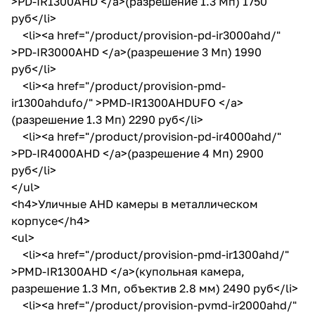
>PD-IR1300AHD </a>(разрешение 1.3 Мп) 1750
руб</li>
<li><a href="/product/provision-pd-ir3000ahd/"
>PD-IR3000AHD </a>(разрешение 3 Мп) 1990
руб</li>
<li><a href="/product/provision-pmd-
ir1300ahdufo/" >PMD-IR1300AHDUFO </a>
(разрешение 1.3 Мп) 2290 руб</li>
<li><a href="/product/provision-pd-ir4000ahd/"
>PD-IR4000AHD </a>(разрешение 4 Мп) 2900
руб</li>
</ul>
<h4>Уличные AHD камеры в металлическом
корпусе</h4>
<ul>
<li><a href="/product/provision-pmd-ir1300ahd/"
>PMD-IR1300AHD </a>(купольная камера,
разрешение 1.3 Мп, объектив 2.8 мм) 2490 руб</li>
<li><a href="/product/provision-pvmd-ir2000ahd/"