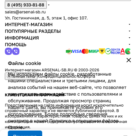
8 (495) 933-81-88
sales@arsenal-sb.ru
Ул. Гостиничная, д. 5, этаж 1, офис 107.
ИНТЕРНЕТ-МАГАЗИН
ПОПУЛЯРНЫЕ РАЗДЕЛЫ
ИНФОРМАЦИЯ
ПОМОЩЬ
Файлы cookie
Интернет-магазин ARSENAL-SB.RU © 2003-2026
Мы используем файлы cookie, разработанные
Темная тема
Конфиденциальность
Оферта
нашими специалистами и третьими лицами, для
анализа событий на нашем веб-сайте, что позволяет
нам улучшать взаимодействие с пользователями и
КЛИЕНТСКАЯ ИНФОРМАЦИЯ
обслуживание. Продолжая просмотр страниц
Представленная на сайте информация носит исключительно
нашего сайта, вы принимаете условия его
справочный характер и не является публичной офертой. В
использования. Более подробные сведения
изображениях и характеристиках товаров, ценах на них и их
смотрите в нашей
Политике в отношении файлов
комплектации может содержаться устаревшая или ошибочная
информация.
Cookie
.