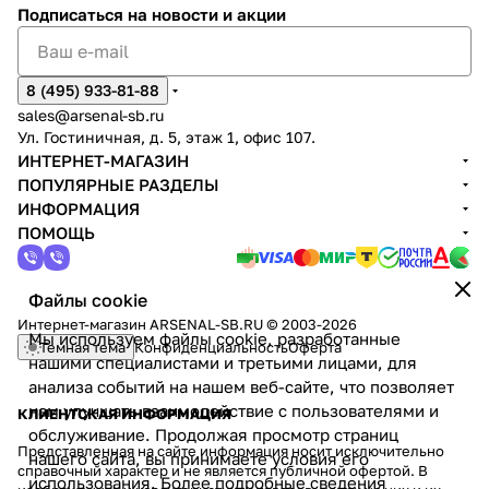
Подписаться
на новости и акции
8 (495) 933-81-88
sales@arsenal-sb.ru
Ул. Гостиничная, д. 5, этаж 1, офис 107.
ИНТЕРНЕТ-МАГАЗИН
ПОПУЛЯРНЫЕ РАЗДЕЛЫ
ИНФОРМАЦИЯ
ПОМОЩЬ
Файлы cookie
Интернет-магазин ARSENAL-SB.RU © 2003-2026
Мы используем файлы cookie, разработанные
Темная тема
Конфиденциальность
Оферта
нашими специалистами и третьими лицами, для
анализа событий на нашем веб-сайте, что позволяет
нам улучшать взаимодействие с пользователями и
КЛИЕНТСКАЯ ИНФОРМАЦИЯ
обслуживание. Продолжая просмотр страниц
Представленная на сайте информация носит исключительно
нашего сайта, вы принимаете условия его
справочный характер и не является публичной офертой. В
использования. Более подробные сведения