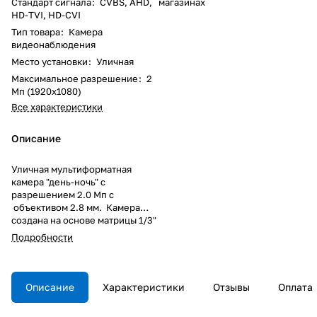
Стандарт сигнала
:
CVBS, AHD,
магазинах
HD-TVI, HD-CVI
Тип товара
:
Камера
видеонаблюдения
Место установки
:
Уличная
Максимальное разрешение
:
2
Мп (1920x1080)
Все характеристики
Описание
Уличная мультиформатная
камера "день-ночь" с
разрешением 2.0 Мп с
объективом 2.8 мм. Камера
создана на основе матрицы 1/3"
F37 CMOS, формирует
Подробности
изображение с максимальным
разрешением 1080P (1920×1080
пикселей). Камера оснащена
механическим ИК фильтром и
Описание
Характеристики
Отзывы
Оплата
модулем ИК подсветки
дальностью до 20 м, что