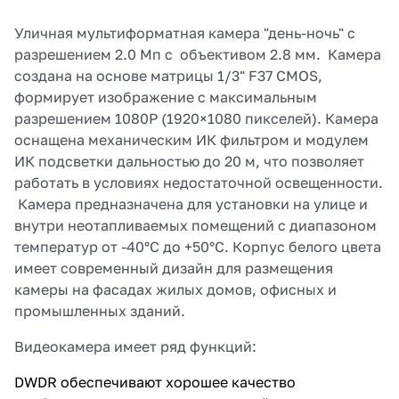
восприятие изображение и
приводит к уменьшению
Уличная мультиформатная камера "день-ночь" с
размера архива видеозаписи.
разрешением 2.0 Мп с объективом 2.8 мм. Камера
Функции улучшения
изображения при встречной
создана на основе матрицы 1/3" F37 CMOS,
засветке BLC.
формирует изображение с максимальным
4 приватные зоны позволяют
разрешением 1080P (1920×1080 пикселей). Камера
при необходимости скрыть от
наблюдения отдельные области
оснащена механическим ИК фильтром и модулем
изображения.
ИК подсветки дальностью до 20 м, что позволяет
Камера имеет OSD меню для
работать в условиях недостаточной освещенности.
настройки её параметров при
помощи технологии UTC -
Камера предназначена для установки на улице и
пользователь может менять
внутри неотапливаемых помещений с диапазоном
настройки видеокамеры при
температур от -40°С до +50°С. Корпус белого цвета
помощи
видеорегистратора. Выбор
имеет современный дизайн для размещения
стандарта видео AHD / TVI / CVI
камеры на фасадах жилых домов, офисных и
/ CVBS в камере при помощи
промышленных зданий.
специальных
переключателей на кабеле.
Видеокамера на разном
Видеокамера имеет ряд функций:
расстоянии позволяет
обнаружить, определить
DWDR обеспечивают хорошее качество
приметы или опознать