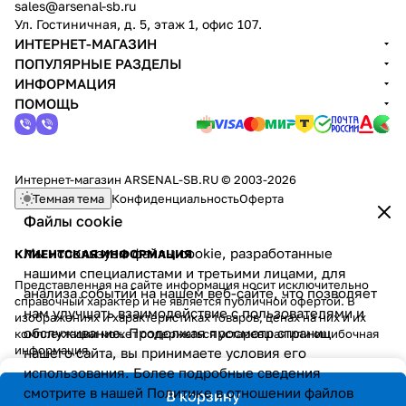
sales@arsenal-sb.ru
Ул. Гостиничная, д. 5, этаж 1, офис 107.
ИНТЕРНЕТ-МАГАЗИН
ПОПУЛЯРНЫЕ РАЗДЕЛЫ
ИНФОРМАЦИЯ
ПОМОЩЬ
Интернет-магазин ARSENAL-SB.RU © 2003-2026
Темная тема
Конфиденциальность
Оферта
Файлы cookie
Мы используем файлы cookie, разработанные
КЛИЕНТСКАЯ ИНФОРМАЦИЯ
нашими специалистами и третьими лицами, для
Представленная на сайте информация носит исключительно
анализа событий на нашем веб-сайте, что позволяет
справочный характер и не является публичной офертой. В
нам улучшать взаимодействие с пользователями и
изображениях и характеристиках товаров, ценах на них и их
обслуживание. Продолжая просмотр страниц
комплектации может содержаться устаревшая или ошибочная
информация.
нашего сайта, вы принимаете условия его
использования. Более подробные сведения
смотрите в нашей
Политике в отношении файлов
В корзину