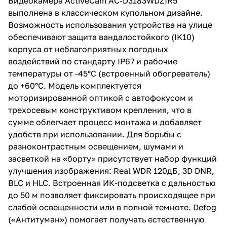
Видеокамера ActiveCam AC-D3183WDZIR5
фильтр), real WDR (120дБ), 3D-
выполнена в классическом купольном дизайне.
NR, BLC/HLC, Defog, ROI, Edge
Storage (запись на microSD до
Возможность использования устройства на улице
128 Гб), расширенная
обеспечивают защита вандалостойкого (IK10)
аппаратная видеоаналитика,
корпуса от неблагоприятных погодных
двусторонний звук, тревожные
вх/вых, питание 12В DC или PoE
воздействий по стандарту IP67 и рабочие
(802.3af), обогреватель, -45°C
температуры от -45°C (встроенный обогреватель)
… +60°C, IP67, IK10, ИК-
до +60°C. Модель комплектуется
подсветка до 50м. Монтажная
коробка в комплекте. ПО
моторизированной оптикой с автофокусом и
TRASSIR в подарок!
трехосевым конструктивом крепления, что в
сумме облегчает процесс монтажа и добавляет
удобств при использовании. Для борьбы с
разноконтрастным освещением, шумами и
засветкой на «борту» присутствует набор функций
улучшения изображения: Real WDR 120дБ, 3D DNR,
BLC и HLC. Встроенная ИК-подсветка с дальностью
до 50 м позволяет фиксировать происходящее при
слабой освещенности или в полной темноте. Defog
(«Антитуман») помогает получать естественную