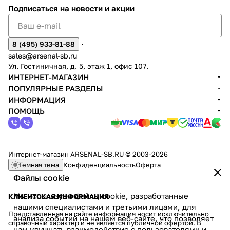
Подписаться
на новости и акции
8 (495) 933-81-88
sales@arsenal-sb.ru
Ул. Гостиничная, д. 5, этаж 1, офис 107.
ИНТЕРНЕТ-МАГАЗИН
ПОПУЛЯРНЫЕ РАЗДЕЛЫ
ИНФОРМАЦИЯ
ПОМОЩЬ
Интернет-магазин ARSENAL-SB.RU © 2003-2026
Темная тема
Конфиденциальность
Оферта
Файлы cookie
Мы используем файлы cookie, разработанные
КЛИЕНТСКАЯ ИНФОРМАЦИЯ
нашими специалистами и третьими лицами, для
Представленная на сайте информация носит исключительно
анализа событий на нашем веб-сайте, что позволяет
справочный характер и не является публичной офертой. В
нам улучшать взаимодействие с пользователями и