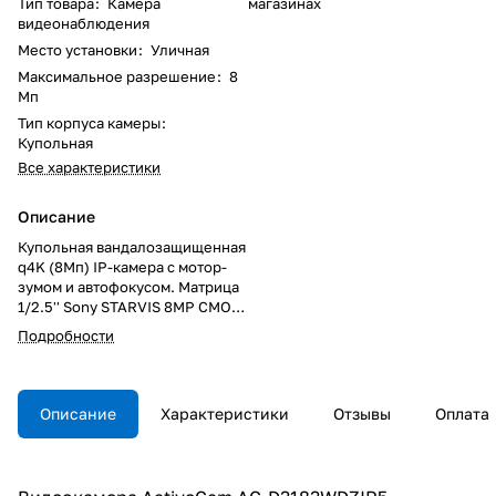
Тип товара
:
Камера
магазинах
видеонаблюдения
Место установки
:
Уличная
Максимальное разрешение
:
8
Мп
Тип корпуса камеры
:
Купольная
Все характеристики
Описание
Купольная вандалозащищенная
q4K (8Мп) IP-камера с мотор-
зумом и автофокусом. Матрица
1/2.5'' Sony STARVIS 8MP CMOS,
чувствительность: 0.002 Лк
Подробности
(F1.4) / 0 Лк (F1.4; ИК вкл.),
разрешение 8Мп (3840×2160)
@ 15fps / 3Мп (2304×1296) @
25fps, кодек H.265, объектив -
Описание
Характеристики
Отзывы
Оплата
трансфокатор 2.7-12мм с АРД
(зум х4.4, автофокус),
трехосевое крепление, режим
"день/ночь" (механический ИК-