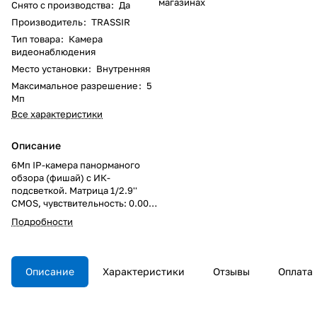
магазинах
Снято с производства
:
Да
Производитель
:
TRASSIR
Тип товара
:
Камера
видеонаблюдения
Место установки
:
Внутренняя
Максимальное разрешение
:
5
Мп
Все характеристики
Описание
6Мп IP-камера панорманого
обзора (фишай) с ИК-
подсветкой. Матрица 1/2.9''
CMOS, чувствительность: 0.005
Лк (F1.8) / 0 Лк (F1.8; ИК вкл.),
Подробности
разрешение 6Мп (3096x2202)
@ 25fps, объектив 1.4мм, режим
"день/ночь" (механический ИК-
фильтр), real WDR (120dB), 3D-
Описание
Характеристики
Отзывы
Оплата
NR, BLC, Defog, ROI,
встроенный архив (Edge
Storage) - microSD до 128 Гб,