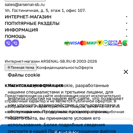
sales@arsenal-sb.ru
Ул. Гостиничная, д. 5, этаж 1, офис 107.
ИНТЕРНЕТ-МАГАЗИН
ПОПУЛЯРНЫЕ РАЗДЕЛЫ
ИНФОРМАЦИЯ
ПОМОЩЬ
Интернет-магазин ARSENAL-SB.RU © 2003-2026
Темная тема
Конфиденциальность
Оферта
Файлы cookie
Мы используем файлы cookie, разработанные
КЛИЕНТСКАЯ ИНФОРМАЦИЯ
нашими специалистами и третьими лицами, для
Представленная на сайте информация носит исключительно
анализа событий на нашем веб-сайте, что позволяет
справочный характер и не является публичной офертой. В
нам улучшать взаимодействие с пользователями и
изображениях и характеристиках товаров, ценах на них и их
обслуживание. Продолжая просмотр страниц
комплектации может содержаться устаревшая или ошибочная
информация.
нашего сайта, вы принимаете условия его
использования. Более подробные сведения
смотрите в нашей
Политике в отношении файлов
В корзину