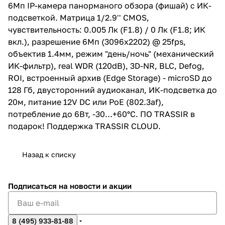
двусторонний аудиоканал, ИК-
6Мп IP-камера панорманого обзора (фишай) с ИК-
подсветка до 20м, питание 12V
подсветкой. Матрица 1/2.9'' CMOS,
DC или PoE (802.3af),
потребление до 6Вт, -30…
чувствительность: 0.005 Лк (F1.8) / 0 Лк (F1.8; ИК
+60°C. ПО TRASSIR в подарок!
вкл.), разрешение 6Мп (3096x2202) @ 25fps,
Поддержка TRASSIR CLOUD.
объектив 1.4мм, режим "день/ночь" (механический
ИК-фильтр), real WDR (120dB), 3D-NR, BLC, Defog,
ROI, встроенный архив (Edge Storage) - microSD до
128 Гб, двусторонний аудиоканал, ИК-подсветка до
20м, питание 12V DC или PoE (802.3af),
потребление до 6Вт, -30…+60°C. ПО TRASSIR в
подарок! Поддержка TRASSIR CLOUD.
Назад к списку
Подписаться
на новости и акции
8 (495) 933-81-88