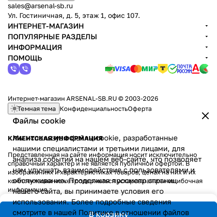
sales@arsenal-sb.ru
Ул. Гостиничная, д. 5, этаж 1, офис 107.
ИНТЕРНЕТ-МАГАЗИН
ПОПУЛЯРНЫЕ РАЗДЕЛЫ
ИНФОРМАЦИЯ
ПОМОЩЬ
Интернет-магазин ARSENAL-SB.RU © 2003-2026
Темная тема
Конфиденциальность
Оферта
Файлы cookie
Мы используем файлы cookie, разработанные
КЛИЕНТСКАЯ ИНФОРМАЦИЯ
нашими специалистами и третьими лицами, для
Представленная на сайте информация носит исключительно
анализа событий на нашем веб-сайте, что позволяет
справочный характер и не является публичной офертой. В
нам улучшать взаимодействие с пользователями и
изображениях и характеристиках товаров, ценах на них и их
обслуживание. Продолжая просмотр страниц
комплектации может содержаться устаревшая или ошибочная
информация.
нашего сайта, вы принимаете условия его
использования. Более подробные сведения
смотрите в нашей
Политике в отношении файлов
В корзину