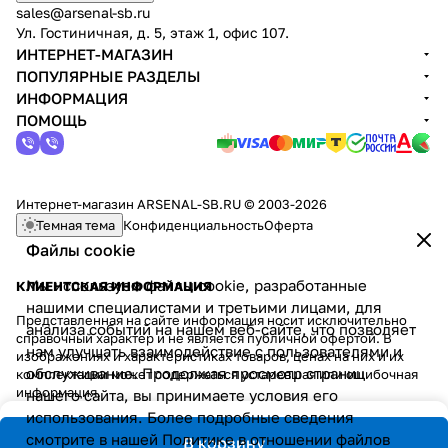
sales@arsenal-sb.ru
Ул. Гостиничная, д. 5, этаж 1, офис 107.
ИНТЕРНЕТ-МАГАЗИН
ПОПУЛЯРНЫЕ РАЗДЕЛЫ
ИНФОРМАЦИЯ
ПОМОЩЬ
Интернет-магазин ARSENAL-SB.RU © 2003-2026
Темная тема
Конфиденциальность
Оферта
Файлы cookie
Мы используем файлы cookie, разработанные
КЛИЕНТСКАЯ ИНФОРМАЦИЯ
нашими специалистами и третьими лицами, для
Представленная на сайте информация носит исключительно
анализа событий на нашем веб-сайте, что позволяет
справочный характер и не является публичной офертой. В
нам улучшать взаимодействие с пользователями и
изображениях и характеристиках товаров, ценах на них и их
обслуживание. Продолжая просмотр страниц
комплектации может содержаться устаревшая или ошибочная
информация.
нашего сайта, вы принимаете условия его
использования. Более подробные сведения
смотрите в нашей
Политике в отношении файлов
В корзину