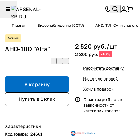
Главная
Видеонаблюдение (CCTV)
AHD, TVI, CVI и анало
Акция
2 520 руб./
шт
AHD-10D "Alfa"
2 800 руб.
-10%
Рассчитать доставку
Нашли дешевле?
В корзину
Хочу в подарок
Купить в 1 клик
Гарантия до 5 лет, в
зависимости от
категории товаров.
Характеристики
Код товара
:
24661