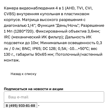
Минимальная освещенность 0,3
лк / 0 лк; BNC; IP65; DC 12В;
Камера видеонаблюдения 4 в 1 (AHD, TVI, CVI,
0,5А; -10…+50°C; вес 130 г.,
CVBS) внутренняя купольная в пластиковом
габариты 90х65 мм;
Потолочный/настенный
корпусе. Матрица высокого разрешения c
монтаж.
диагональю 1/4"; Функция "День/Ночь"; Разрешение
1 Мп (1280*720). Фиксированный объектив 3,6мм;
IRC (механический ИК фильтр); Дальность ИК
подсветки до 10м; Минимальная освещенность 0,3
лк / 0 лк; BNC; IP65; DC 12В; 0,5А; -10…+50°C; вес
130 г., габариты 90х65 мм; Потолочный/настенный
монтаж.
Назад к списку
Подписаться
на новости и акции
8 (495) 933-81-88