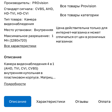
Производитель
:
PROvision
Все товары Provision
Стандарт сигнала
:
CVBS, AHD,
HD-TVI, HD-CVI
Все товары категории
Тип товара
:
Камера
видеонаблюдения
Цена действительна только для
Место установки
:
Внутренняя
интернет-магазина и может
Максимальное разрешение
:
1
отличаться от цен в розничных
Мп (1280x720)
магазинах
Все характеристики
Описание
Камера видеонаблюдения 4 в 1
(AHD, TVI, CVI, CVBS)
внутренняя купольная в
пластиковом корпусе. Матрица
высокого разрешения c
Подробности
диагональю 1/4"; Функция
"День/Ночь"; Разрешение 1 Мп
(1280*720). Фиксированный
объектив 3,6мм; IRC
Описание
Характеристики
Отзывы
Оплата
(механический ИК фильтр);
Дальность ИК подсветки до 10м;