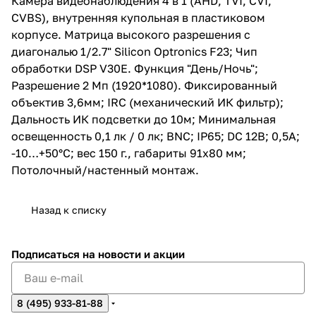
Камера видеонаблюдения 4 в 1 (AHD, TVI, CVI,
Минимальная освещенность 0,1
CVBS), внутренняя купольная в пластиковом
лк / 0 лк; BNC; IP65; DC 12В;
0,5А; -10…+50°C; вес 150 г.,
корпусе. Матрица высокого разрешения c
габариты 91х80 мм;
диагональю 1/2.7" Silicon Optronics F23; Чип
Потолочный/настенный
обработки DSP V30E. Функция "День/Ночь";
монтаж.
Разрешение 2 Мп (1920*1080). Фиксированный
объектив 3,6мм; IRC (механический ИК фильтр);
Дальность ИК подсветки до 10м; Минимальная
освещенность 0,1 лк / 0 лк; BNC; IP65; DC 12В; 0,5А;
-10…+50°C; вес 150 г., габариты 91х80 мм;
Потолочный/настенный монтаж.
Назад к списку
Подписаться
на новости и акции
8 (495) 933-81-88