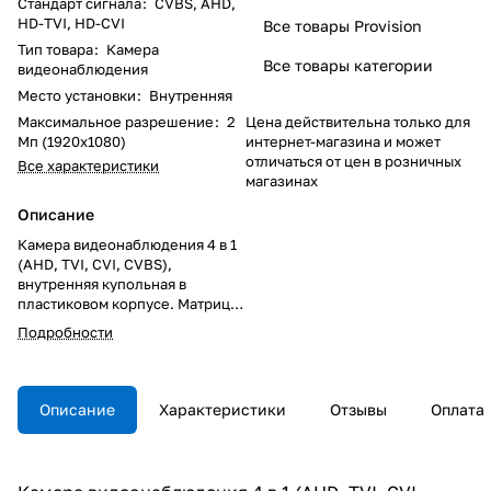
Стандарт сигнала
:
CVBS, AHD,
HD-TVI, HD-CVI
Все товары Provision
Тип товара
:
Камера
Все товары категории
видеонаблюдения
Место установки
:
Внутренняя
Максимальное разрешение
:
2
Цена действительна только для
Мп (1920x1080)
интернет-магазина и может
отличаться от цен в розничных
Все характеристики
магазинах
Описание
Камера видеонаблюдения 4 в 1
(AHD, TVI, CVI, CVBS),
внутренняя купольная в
пластиковом корпусе. Матрица
высокого разрешения c
Подробности
диагональю 1/2.7" Silicon
Optronics F23; Чип обработки
DSP V30E. Функция "День/
Ночь"; Разрешение 2 Мп
Описание
Характеристики
Отзывы
Оплата
(1920*1080). Фиксированный
объектив 3,6мм; IRC
(механический ИК фильтр);
Дальность ИК подсветки до 10м;