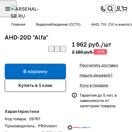
Главная
Видеонаблюдение (CCTV)
AHD, TVI, CVI и анало
AHD-20D "Alfa"
1 962 руб./
шт
2 180 руб.
-10%
Рассчитать доставку
В корзину
Нашли дешевле?
Купить в 1 клик
Хочу в подарок
Гарантия до 5 лет, в
зависимости от
категории товаров.
Характеристики
Код товара
:
26787
Производитель
:
PROvision