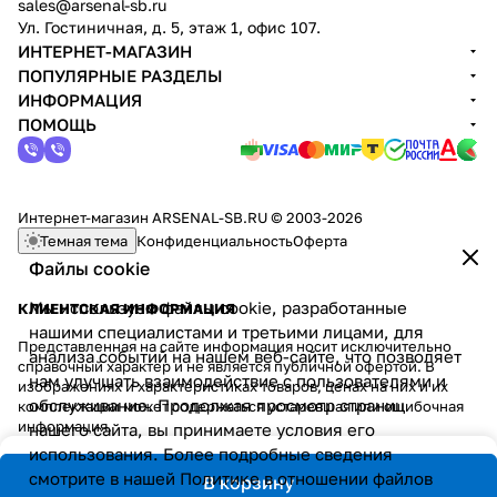
sales@arsenal-sb.ru
Ул. Гостиничная, д. 5, этаж 1, офис 107.
ИНТЕРНЕТ-МАГАЗИН
ПОПУЛЯРНЫЕ РАЗДЕЛЫ
ИНФОРМАЦИЯ
ПОМОЩЬ
Интернет-магазин ARSENAL-SB.RU © 2003-2026
Темная тема
Конфиденциальность
Оферта
Файлы cookie
Мы используем файлы cookie, разработанные
КЛИЕНТСКАЯ ИНФОРМАЦИЯ
нашими специалистами и третьими лицами, для
Представленная на сайте информация носит исключительно
анализа событий на нашем веб-сайте, что позволяет
справочный характер и не является публичной офертой. В
нам улучшать взаимодействие с пользователями и
изображениях и характеристиках товаров, ценах на них и их
обслуживание. Продолжая просмотр страниц
комплектации может содержаться устаревшая или ошибочная
информация.
нашего сайта, вы принимаете условия его
использования. Более подробные сведения
смотрите в нашей
Политике в отношении файлов
В корзину