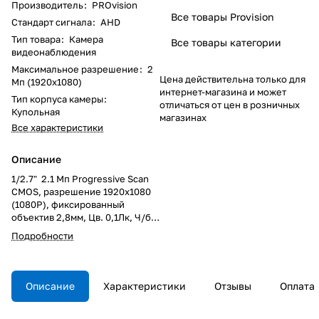
Производитель
:
PROvision
Все товары Provision
Стандарт сигнала
:
AHD
Тип товара
:
Камера
Все товары категории
видеонаблюдения
Максимальное разрешение
:
2
Цена действительна только для
Мп (1920x1080)
интернет-магазина и может
Тип корпуса камеры
:
отличаться от цен в розничных
Купольная
магазинах
Все характеристики
Описание
1/2.7" 2.1 Мп Progressive Scan
CMOS, разрешение 1920х1080
(1080P), фиксированный
объектив 2,8мм, Цв. 0,1Лк, Ч/б
0.01Лк (0 Лк при включенной
Подробности
ИК подсветке), режимы работ
AHD по умолчанию, TVI/
CVI/CVBS,режим День/Ночь,
поддержка интерфейса
Описание
Характеристики
Отзывы
Оплата
управления параметрами
камеры CoC (UTC), ИК-