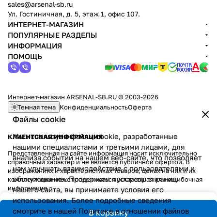
sales@arsenal-sb.ru
Ул. Гостиничная, д. 5, этаж 1, офис 107.
ИНТЕРНЕТ-МАГАЗИН
ПОПУЛЯРНЫЕ РАЗДЕЛЫ
ИНФОРМАЦИЯ
ПОМОЩЬ
Интернет-магазин ARSENAL-SB.RU © 2003-2026
Темная тема
Конфиденциальность
Оферта
Файлы cookie
Мы используем файлы cookie, разработанные
КЛИЕНТСКАЯ ИНФОРМАЦИЯ
нашими специалистами и третьими лицами, для
Представленная на сайте информация носит исключительно
анализа событий на нашем веб-сайте, что позволяет
справочный характер и не является публичной офертой. В
нам улучшать взаимодействие с пользователями и
изображениях и характеристиках товаров, ценах на них и их
обслуживание. Продолжая просмотр страниц
комплектации может содержаться устаревшая или ошибочная
информация.
нашего сайта, вы принимаете условия его
использования. Более подробные сведения
смотрите в нашей
Политике в отношении файлов
В корзину