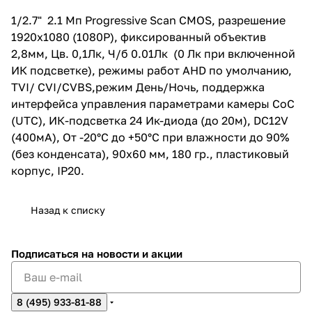
подсветка 24 Ик-диода (до
20м), DC12V (400мА), От -20°С
1/2.7" 2.1 Мп Progressive Scan CMOS, разрешение
до +50°С при влажности до 90%
1920х1080 (1080P), фиксированный объектив
(без конденсата), 90х60 мм, 180
гр., пластиковый корпус, IP20.
2,8мм, Цв. 0,1Лк, Ч/б 0.01Лк (0 Лк при включенной
ИК подсветке), режимы работ AHD по умолчанию,
TVI/ CVI/CVBS,режим День/Ночь, поддержка
интерфейса управления параметрами камеры CoC
(UTC), ИК-подсветка 24 Ик-диода (до 20м), DC12V
(400мА), От -20°С до +50°С при влажности до 90%
(без конденсата), 90х60 мм, 180 гр., пластиковый
корпус, IP20.
Назад к списку
Подписаться
на новости и акции
8 (495) 933-81-88