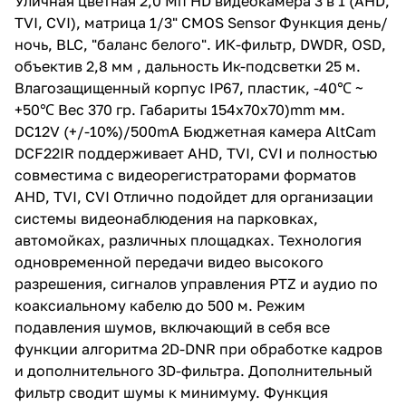
Уличная цветная 2,0 Мп HD видеокамера 3 в 1 (AHD,
TVI, CVI), матрица 1/3" CMOS Sensor Функция день/
ночь, BLC, "баланс белого". ИК-фильтр, DWDR, OSD,
объектив 2,8 мм , дальность Ик-подсветки 25 м.
Влагозащищенный корпус IP67, пластик, -40℃ ~
+50℃ Вес 370 гр. Габариты 154x70x70)mm мм.
DC12V (+/-10%)/500mA Бюджетная камера AltCam
DCF22IR поддерживает AHD, TVI, CVI и полностью
совместима с видеорегистраторами форматов
AHD, TVI, CVI Отлично подойдет для организации
системы видеонаблюдения на парковках,
автомойках, различных площадках. Технология
одновременной передачи видео высокого
разрешения, сигналов управления PTZ и аудио по
коаксиальному кабелю до 500 м. Режим
подавления шумов, включающий в себя все
функции алгоритма 2D-DNR при обработке кадров
и дополнительного 3D-фильтра. Дополнительный
фильтр сводит шумы к минимуму. Функция