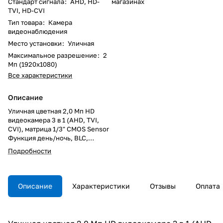
Стандарт сигнала
:
AHD, HD-
магазинах
TVI, HD-CVI
Тип товара
:
Камера
видеонаблюдения
Место установки
:
Уличная
Максимальное разрешение
:
2
Мп (1920x1080)
Все характеристики
Описание
Уличная цветная 2,0 Мп HD
видеокамера 3 в 1 (AHD, TVI,
CVI), матрица 1/3" CMOS Sensor
Функция день/ночь, BLC,
"баланс белого". ИК-фильтр,
Подробности
DWDR, OSD, объектив 2,8 мм,
дальность Ик-подсветки 25
м. Влагозащищенный корпус
IP67, пластик, -40℃ ~ +50℃ Вес
Описание
Характеристики
Отзывы
Оплата
370 гр. Габариты 154x70x70 мм.
DC12V (+/-10%)/500mA