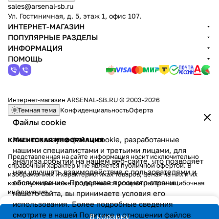
sales@arsenal-sb.ru
Ул. Гостиничная, д. 5, этаж 1, офис 107.
ИНТЕРНЕТ-МАГАЗИН
ПОПУЛЯРНЫЕ РАЗДЕЛЫ
ИНФОРМАЦИЯ
ПОМОЩЬ
Интернет-магазин ARSENAL-SB.RU © 2003-2026
Темная тема
Конфиденциальность
Оферта
Файлы cookie
Мы используем файлы cookie, разработанные
КЛИЕНТСКАЯ ИНФОРМАЦИЯ
нашими специалистами и третьими лицами, для
Представленная на сайте информация носит исключительно
анализа событий на нашем веб-сайте, что позволяет
справочный характер и не является публичной офертой. В
нам улучшать взаимодействие с пользователями и
изображениях и характеристиках товаров, ценах на них и их
обслуживание. Продолжая просмотр страниц
комплектации может содержаться устаревшая или ошибочная
информация.
нашего сайта, вы принимаете условия его
использования. Более подробные сведения
смотрите в нашей
Политике в отношении файлов
В корзину