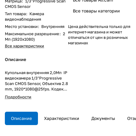
Матрица
:
1/3"Progressive Scan
CMOS Sensor
Все товары категории
Тип товара
:
Камера
видеонаблюдения
Место установки
:
Внутренняя
Цена действительна только для
интернет-магазина и может
Максимальное разрешение
:
2
отличаться от цен в розничных
Мп (1920x1080)
магазинах
Все характеристики
Описание
Купольная внутренняя 2,0Мп IP
видеокамера 1/3"Progressive
Scan CMOS Sensor, Объектив 2.8
mm, 1920*1080@25fps. Кодек
H.264/H.265/, 0 Лк (ИК -вкл.),
Подробности
двойной поток, Встроенный
микрофон (G711A,
G711U), Дальность Ик
подсветки 25 м, день/ночь.
Описание
Характеристики
Документы
Отз
Bitvision cloud, TCP/IP, ICMP,
HTTP, HTTPS, FTP, DHCP, DNS,
DDNS, RTP, RTSP, RTCP, NTP,