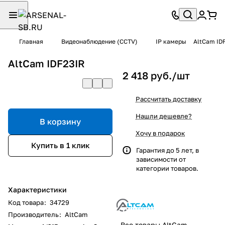
Главная
Видеонаблюдение (CCTV)
IP камеры
AltCam ID
AltCam IDF23IR
2 418 руб./
шт
Рассчитать доставку
Нашли дешевле?
В корзину
Хочу в подарок
Купить в 1 клик
Гарантия до 5 лет, в
зависимости от
категории товаров.
Характеристики
Код товара
:
34729
Производитель
:
AltCam
Все товары AltCam