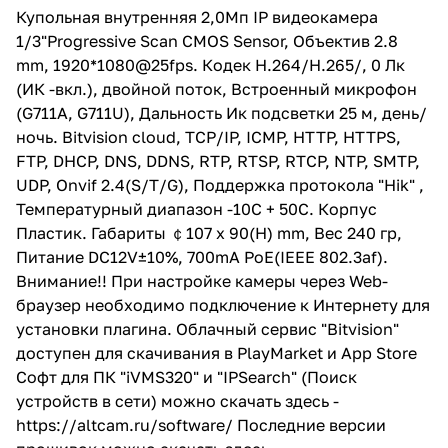
SMTP, UDP, Onvif 2.4(S/T/G),
Купольная внутренняя 2,0Мп IP видеокамера
Поддержка протокола "Hik" ,
1/3"Progressive Scan CMOS Sensor, Объектив 2.8
Температурный диапазон -10С +
50С. Корпус Пластик. Габариты
mm, 1920*1080@25fps. Кодек H.264/H.265/, 0 Лк
￠107 x 90(H) mm, Вес 240 гр,
(ИК -вкл.), двойной поток, Встроенный микрофон
Питание DC12V±10%, 700mA
(G711A, G711U), Дальность Ик подсветки 25 м, день/
PoE(IEEE 802.3af). Внимание!!
При настройке камеры через
ночь. Bitvision cloud, TCP/IP, ICMP, HTTP, HTTPS,
Web-браузер необходимо
FTP, DHCP, DNS, DDNS, RTP, RTSP, RTCP, NTP, SMTP,
подключение к Интернету для
UDP, Onvif 2.4(S/T/G), Поддержка протокола "Hik" ,
установки плагина.
Температурный диапазон -10С + 50С. Корпус
Облачный
Пластик. Габариты ￠107 x 90(H) mm, Вес 240 гр,
сервис "Bitvision" доступен для
Питание DC12V±10%, 700mA PoE(IEEE 802.3af).
скачивания в PlayMarket и App
Store
Внимание!! При настройке камеры через Web-
браузер необходимо подключение к Интернету для
установки плагина. Облачный сервис "Bitvision"
доступен для скачивания в PlayMarket и App Store
Софт для ПК "iVMS320" и "IPSearch" (Поиск
устройств в сети) можно скачать здесь -
https://altcam.ru/software/
Последние версии