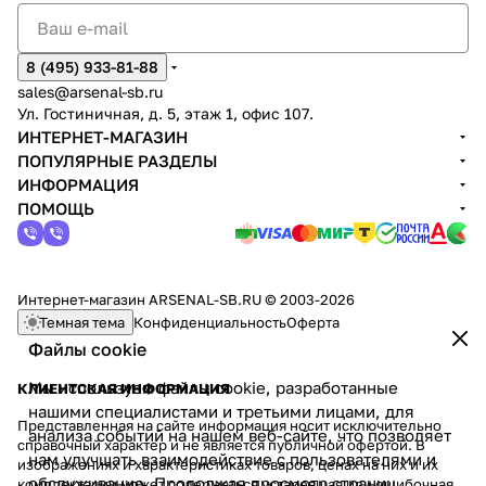
8 (495) 933-81-88
sales@arsenal-sb.ru
Ул. Гостиничная, д. 5, этаж 1, офис 107.
ИНТЕРНЕТ-МАГАЗИН
ПОПУЛЯРНЫЕ РАЗДЕЛЫ
ИНФОРМАЦИЯ
ПОМОЩЬ
Интернет-магазин ARSENAL-SB.RU © 2003-2026
Темная тема
Конфиденциальность
Оферта
Файлы cookie
Мы используем файлы cookie, разработанные
КЛИЕНТСКАЯ ИНФОРМАЦИЯ
нашими специалистами и третьими лицами, для
Представленная на сайте информация носит исключительно
анализа событий на нашем веб-сайте, что позволяет
справочный характер и не является публичной офертой. В
нам улучшать взаимодействие с пользователями и
изображениях и характеристиках товаров, ценах на них и их
обслуживание. Продолжая просмотр страниц
комплектации может содержаться устаревшая или ошибочная