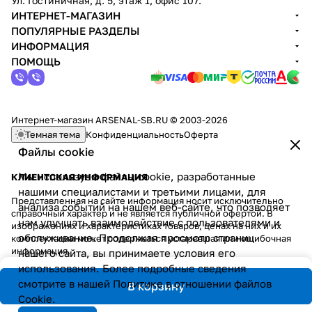
Ул. Гостиничная, д. 5, этаж 1, офис 107.
ИНТЕРНЕТ-МАГАЗИН
ПОПУЛЯРНЫЕ РАЗДЕЛЫ
ИНФОРМАЦИЯ
ПОМОЩЬ
Интернет-магазин ARSENAL-SB.RU © 2003-2026
Темная тема
Конфиденциальность
Оферта
Файлы cookie
Мы используем файлы cookie, разработанные
КЛИЕНТСКАЯ ИНФОРМАЦИЯ
нашими специалистами и третьими лицами, для
Представленная на сайте информация носит исключительно
анализа событий на нашем веб-сайте, что позволяет
справочный характер и не является публичной офертой. В
нам улучшать взаимодействие с пользователями и
изображениях и характеристиках товаров, ценах на них и их
обслуживание. Продолжая просмотр страниц
комплектации может содержаться устаревшая или ошибочная
информация.
нашего сайта, вы принимаете условия его
использования. Более подробные сведения
смотрите в нашей
Политике в отношении файлов
В корзину
Cookie
.