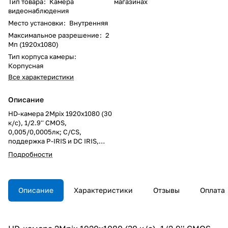
Тип товара
:
Камера
магазинах
видеонаблюдения
Место установки
:
Внутренняя
Максимальное разрешение
:
2
Мп (1920x1080)
Тип корпуса камеры
:
Корпусная
Все характеристики
Описание
HD-камера 2Mpix 1920x1080 (30
к/с), 1/2.9'' CMOS,
0,005/0,0005лк; C/CS,
поддержка P-IRIS и DC IRIS,
мех. ИК-фильтр, аппаратная
Подробности
функция WDR, сжатие H.265 /
H.264 / MJPEG, 5 потоков, три
независимых конфигурации; HD
xFrame II, детектор движения,
Описание
Характеристики
Отзывы
Оплата
аппаратный WDR (120дБ), DNR,
ROI, Micro SD, аудио вход/
выход, тревожный вход/выход:
2/1, BNC, RS485; рабочая