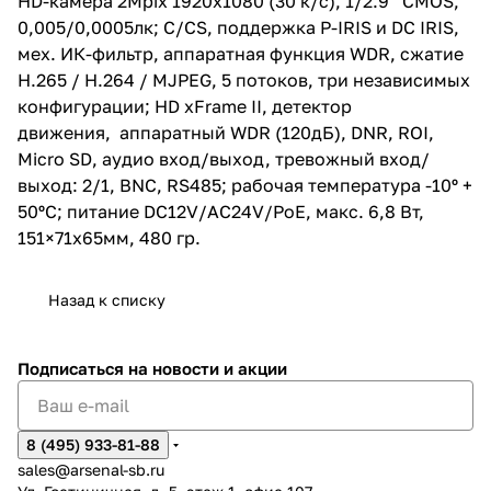
HD-камера 2Mpix 1920x1080 (30 к/с), 1/2.9'' CMOS,
температура -10º + 50ºС;
0,005/0,0005лк; C/CS, поддержка P-IRIS и DC IRIS,
питание DC12V/AC24V/PoE,
макс. 6,8 Вт, 151×71x65мм, 480
мех. ИК-фильтр, аппаратная функция WDR, сжатие
гр.
H.265 / H.264 / MJPEG, 5 потоков, три независимых
конфигурации; HD xFrame II, детектор
движения, аппаратный WDR (120дБ), DNR, ROI,
Micro SD, аудио вход/выход, тревожный вход/
выход: 2/1, BNC, RS485; рабочая температура -10º +
50ºС; питание DC12V/AC24V/PoE, макс. 6,8 Вт,
151×71x65мм, 480 гр.
Назад к списку
Подписаться
на новости и акции
8 (495) 933-81-88
sales@arsenal-sb.ru