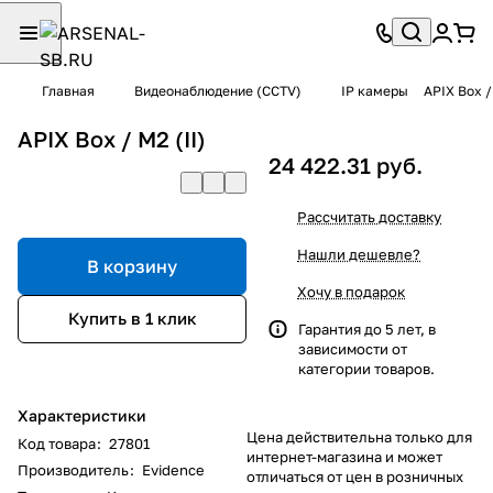
Главная
Видеонаблюдение (CCTV)
IP камеры
APIX Box / 
APIX Box / M2 (II)
24 422.31 руб.
Рассчитать доставку
Нашли дешевле?
В корзину
Хочу в подарок
Купить в 1 клик
Гарантия до 5 лет, в
зависимости от
категории товаров.
Характеристики
Цена действительна только для
Код товара
:
27801
интернет-магазина и может
Производитель
:
Evidence
отличаться от цен в розничных