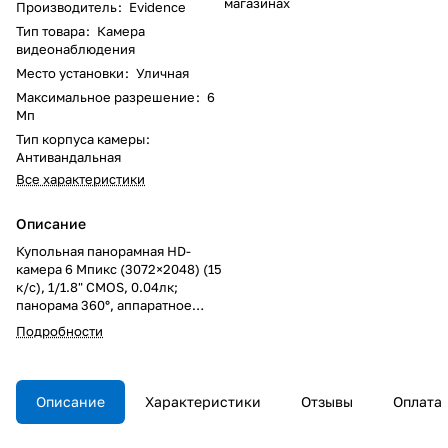
магазинах
Производитель
:
Evidence
Тип товара
:
Камера
видеонаблюдения
Место установки
:
Уличная
Максимальное разрешение
:
6
Мп
Тип корпуса камеры
:
Антивандальная
Все характеристики
Описание
Купольная панорамная HD-
камера 6 Мпикс (3072×2048) (15
к/с), 1/1.8" CMOS, 0.04лк;
панорама 360°, аппаратное
устранение искажений HW
Подробности
Dewarping при разрешении
4Мпикс, программное
устранение искажений SW
Dewarping при 6Мпикс, мех. ИК-
Описание
Характеристики
Отзывы
Оплата
фильтр, ИК-подсветка до 10м
(модели 1, 2), сжатие H.264 /