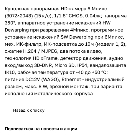
MJPEG, два потока видео,
технология HD xFrame,
Купольная панорамная HD-камера 6 Мпикс
детектор движения, аудио
(3072×2048) (15 к/с), 1/1.8" CMOS, 0.04лк; панорама
вход/выход 3D-DNR, Micro SD,
IP54, вандалозащита IK10,
360°, аппаратное устранение искажений HW
рабочая температура от -40 до
Dewarping при разрешении 4Мпикс, программное
+50 °С; питание DC12V (WAGO),
устранение искажений SW Dewarping при 6Мпикс,
Ethernet - индустриальный
разъем, макс. 8 W, врезной
мех. ИК-фильтр, ИК-подсветка до 10м (модели 1, 2),
монтаж, три варианта
сжатие H.264 / MJPEG, два потока видео,
исполнения металлического
технология HD xFrame, детектор движения, аудио
корпуса
вход/выход 3D-DNR, Micro SD, IP54, вандалозащита
IK10, рабочая температура от -40 до +50 °С;
питание DC12V (WAGO), Ethernet - индустриальный
разъем, макс. 8 W, врезной монтаж, три варианта
исполнения металлического корпуса
Назад к списку
Подписаться
на новости и акции