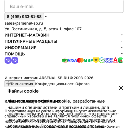
8 (495) 933-81-88
sales@arsenal-sb.ru
Ул. Гостиничная, д. 5, этаж 1, офис 107.
ИНТЕРНЕТ-МАГАЗИН
ПОПУЛЯРНЫЕ РАЗДЕЛЫ
ИНФОРМАЦИЯ
ПОМОЩЬ
Интернет-магазин ARSENAL-SB.RU © 2003-2026
Темная тема
Конфиденциальность
Оферта
Файлы cookie
Мы используем файлы cookie, разработанные
КЛИЕНТСКАЯ ИНФОРМАЦИЯ
нашими специалистами и третьими лицами, для
Представленная на сайте информация носит исключительно
анализа событий на нашем веб-сайте, что позволяет
справочный характер и не является публичной офертой. В
нам улучшать взаимодействие с пользователями и
изображениях и характеристиках товаров, ценах на них и их
обслуживание. Продолжая просмотр страниц
комплектации может содержаться устаревшая или ошибочная