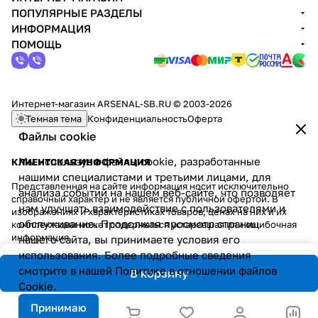
ПОПУЛЯРНЫЕ РАЗДЕЛЫ
ИНФОРМАЦИЯ
ПОМОЩЬ
Интернет-магазин ARSENAL-SB.RU © 2003-2026
Темная тема
Конфиденциальность
Оферта
Файлы cookie
Мы используем файлы cookie, разработанные
КЛИЕНТСКАЯ ИНФОРМАЦИЯ
нашими специалистами и третьими лицами, для
Представленная на сайте информация носит исключительно
анализа событий на нашем веб-сайте, что позволяет
справочный характер и не является публичной офертой. В
нам улучшать взаимодействие с пользователями и
изображениях и характеристиках товаров, ценах на них и их
обслуживание. Продолжая просмотр страниц
комплектации может содержаться устаревшая или ошибочная
информация.
нашего сайта, вы принимаете условия его
использования. Более подробные сведения
смотрите в нашей
Политике в отношении файлов
В корзину
Cookie
.
Принимаю