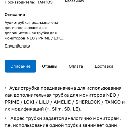
магазинах
Производитель
:
TANTOS
Описание
Аудиотрубка предназначена
для использования как
дополнительная трубка для
мониторов NEO / PRIME / LOKI /
LILU / AMELIE / SHERLOCK /
Подробности
TANGO и их модификаций (+,
Slim, SD, LE). Адрес трубки
задается аналогично
мониторам, т.е. использование
Описание
Отзывы
Оплата
Доставка
одной трубки занимает один
адрес из 4-х доступных. Имеет
функцию отключения звука и 2
уровня громкости вызывного
Аудиотрубка предназначена для использования
сигнала. При использовании с
как дополнительная трубка для мониторов NEO /
мониторами, может работать в
режиме интеркома с общим
PRIME / LOKI / LILU / AMELIE / SHERLOCK / TANGO и
вызовом. Может
их модификаций (+, Slim, SD, LE).
использоваться как
абонентская трубка для
Адрес трубки задается аналогично мониторам,
многоквартирной системы
т.е. использование одной трубки занимает один
Тантос.