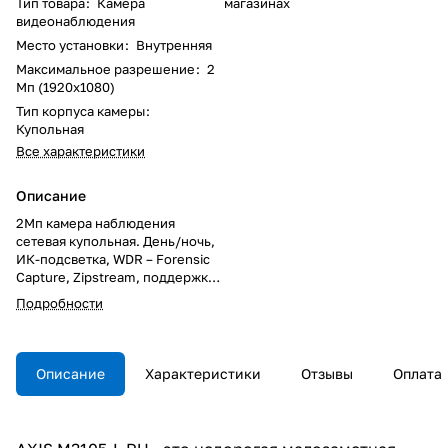
Тип товара
:
Камера
магазинах
видеонаблюдения
Место установки
:
Внутренняя
Максимальное разрешение
:
2
Мп (1920x1080)
Тип корпуса камеры
:
Купольная
Все характеристики
Описание
2Мп камера наблюдения
сетевая купольная. День/ночь,
ИК-подсветка, WDR – Forensic
Capture, Zipstream, поддержка
карт памяти, PoE. Сделано в
Подробности
России.
Описание
Характеристики
Отзывы
Оплата