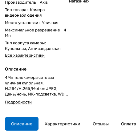
магазинах
Производитель
:
Axis
Тип товара
:
Камера
видеонаблюдения
Место установки
:
Уличная
Максимальное разрешение
:
4
Мп
Тип корпуса камеры
:
Купольная, Антивандальная
Все характеристики
Описание
4Мп телекамера сетевая
уличная купольная.
H.264/H.265/Motion JPEG,
День/ночь, ИК-подсветка, WDR
– Forensic Capture, Zipstream,
Подробности
поддержка карт памяти, PoE.
Сделано в РФ.
Описание
Характеристики
Отзывы
Оплата