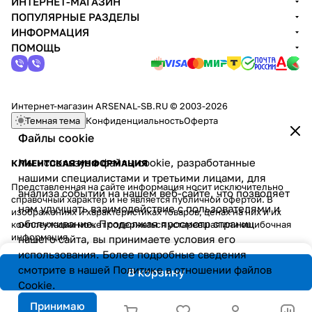
ИНТЕРНЕТ-МАГАЗИН
ПОПУЛЯРНЫЕ РАЗДЕЛЫ
ИНФОРМАЦИЯ
ПОМОЩЬ
Интернет-магазин ARSENAL-SB.RU © 2003-2026
Темная тема
Конфиденциальность
Оферта
Файлы cookie
Мы используем файлы cookie, разработанные
КЛИЕНТСКАЯ ИНФОРМАЦИЯ
нашими специалистами и третьими лицами, для
Представленная на сайте информация носит исключительно
анализа событий на нашем веб-сайте, что позволяет
справочный характер и не является публичной офертой. В
нам улучшать взаимодействие с пользователями и
изображениях и характеристиках товаров, ценах на них и их
обслуживание. Продолжая просмотр страниц
комплектации может содержаться устаревшая или ошибочная
информация.
нашего сайта, вы принимаете условия его
использования. Более подробные сведения
смотрите в нашей
Политике в отношении файлов
В корзину
Cookie
.
Принимаю