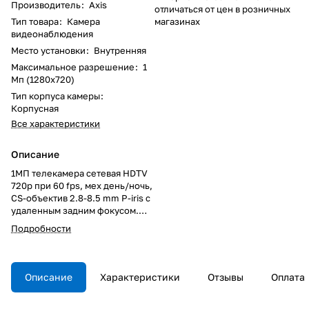
Производитель
:
Axis
отличаться от цен в розничных
Тип товара
:
Камера
магазинах
видеонаблюдения
Место установки
:
Внутренняя
Максимальное разрешение
:
1
Мп (1280x720)
Тип корпуса камеры
:
Корпусная
Все характеристики
Описание
1МП телекамера сетевая HDTV
720p при 60 fps, мех день/ночь,
CS-объектив 2.8-8.5 mm P-iris с
удаленным задним фокусом.
WDR – Forensic Capture,
Подробности
Lightfinder, Zipstream.
Двустороннее аудио,
встроенный микрофон. I/O,
MicroSD/MicroSDHC слот,
Описание
Характеристики
Отзывы
Оплата
RS422/485. Питание Power over
Ethernet. Блок питания в