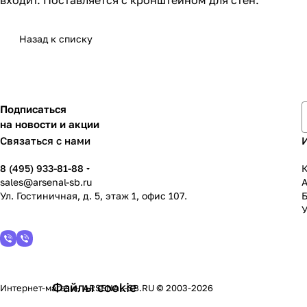
входит. Поставляется с кронштейном для стен.
Назад к списку
Подписаться
на новости и акции
Связаться с нами
8 (495) 933-81-88
К
sales@arsenal-sb.ru
Ул. Гостиничная, д. 5, этаж 1, офис 107.
У
Файлы cookie
Интернет-магазин ARSENAL-SB.RU © 2003-2026