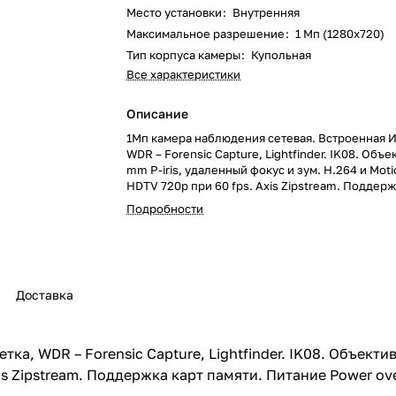
Место установки
:
Внутренняя
Максимальное разрешение
:
1 Мп (1280x720)
Тип корпуса камеры
:
Купольная
Все характеристики
Описание
1Мп камера наблюдения сетевая. Встроенная 
WDR – Forensic Capture, Lightfinder. IK08. Объе
mm P-iris, удаленный фокус и зум. H.264 и Mot
HDTV 720p при 60 fps. Axis Zipstream. Поддерж
памяти. Питание Power over Ethernet. Мидспан
Подробности
не входит. Поставляется с кронштейном для ст
Доставка
а, WDR – Forensic Capture, Lightfinder. IK08. Объектив
xis Zipstream. Поддержка карт памяти. Питание Power ov