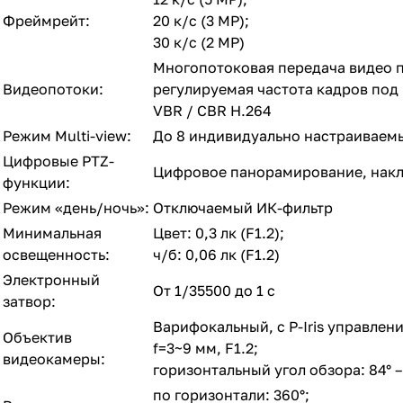
Фреймрейт:
20 к/с (3 MP);
30 к/с (2 MP)
Многопотоковая передача видео п
Видеопотоки:
регулируемая частота кадров под
VBR / CBR H.264
Режим Multi-view:
До 8 индивидуально настраиваемы
Цифровые PTZ-
Цифровое панорамирование, накл
функции:
Режим «день/ночь»:
Отключаемый ИК-фильтр
Минимальная
Цвет: 0,3 лк (F1.2);
освещенность:
ч/б: 0,06 лк (F1.2)
Электронный
От 1/35500 до 1 с
затвор:
Варифокальный, с Р-Iris управле
Объектив
f=3~9 мм, F1.2;
видеокамеры:
горизонтальный угол обзора: 84° –
по горизонтали: 360°;