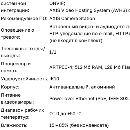
системной
ONVIF;
интеграции:
AXIS Video Hosting System (AVHS)
Рекомендуемое ПО:
AXIS Camera Station
Встроенный видео- и аудиодетект
Оповещение о
FTP, уведомление по e-mail, HTTP
тревоге:
(не входят в комплект)
Тревожные входы/
1/1
выходы:
Процессор и
ARTPEC-4; 512 Мб RAM, 128 Мб Fla
память:
Удароустойчивость:
IK10
Корпус:
Антивандальный, алюминий
Питание
Power over Ethernet (PoE, IEEE 802.
видеокамеры:
Диапазон рабочих
От 0 до +
50 °C
температур:
Влажность:
15 – 85% (без конденсата)