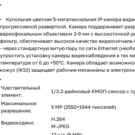
Купольная цветная 5-мегапиксельная IP-камера виде
прогрессивной разверткой. Камера поддерживает разре
вариофокальным объективом 3-9 мм с высокоточной ре
фильтр, обеспечивает высокое качество видеосигнала к
- через стандартную витую пару по сети Ethernet (не
упростить установку камеры видеонаблюдения в тех ме
температуре от 0 до +50°С.
Камера обладает возможнос
кожух (IK10) защищает рабочие механизмы и электрони
Чувствительный
1/3.2-дюймовый КМОП-сенсор с п
элемент:
Максимальное
5 MP (2592×1944 пикселей)
разрешение:
H.264
Видеокодеки:
M-JPEG
12 к/с (5 MP);