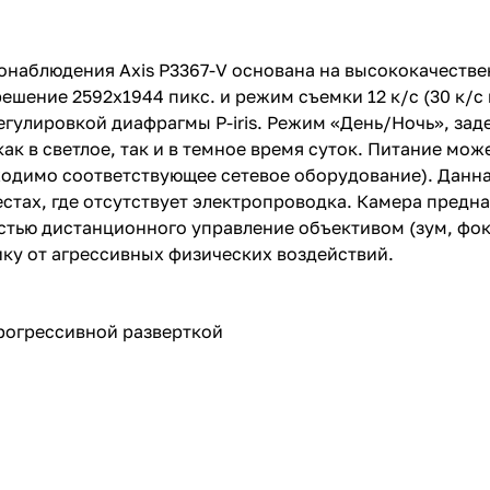
онаблюдения Axis P3367-V основана на высококачестве
шение 2592x1944 пикс. и режим съемки 12 к/с (30 к/с 
гулировкой диафрагмы P-iris. Режим «День/Ночь», за
ак в светлое, так и в темное время суток. Питание мож
обходимо соответствующее сетевое оборудование). Данн
стах, где отсутствует электропроводка. Камера предна
тью дистанционного управление объективом (зум, фо
ку от агрессивных физических воздействий.
рогрессивной разверткой