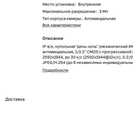
Место установки
:
Внутренняя
Максимальное разрешение
:
3 Мп
Тип корпуса камеры
:
Антивандальная
Все характеристики
Описание
IP в/к, купольная "день-ночь" (механический И
антивандальная, 1/3.2" CMOS с прогрессивной
2592x1944, до 30 к/с (2592x1944@12к/с), 0.2/0
JPEG/H.264 (до 8 независимых индивидуальных
дистанционное управление объективом
Подробности
Доставка