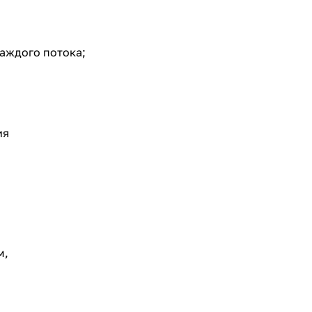
аждого потока;
ия
м,