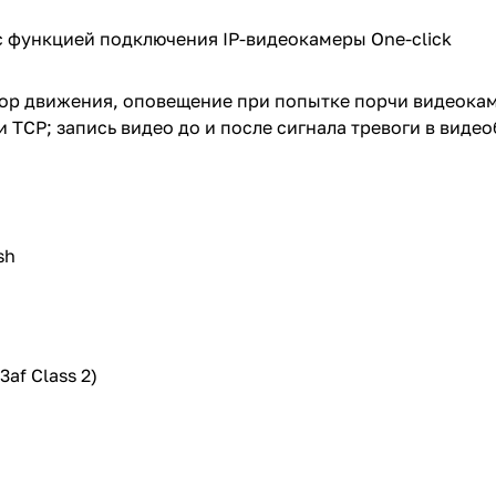
 c функцией подключения IP-видеокамеры One-click
ор движения, оповещение при попытке порчи видеокам
 и TCP; запись видео до и после сигнала тревоги в вид
sh
3af Сlass 2)