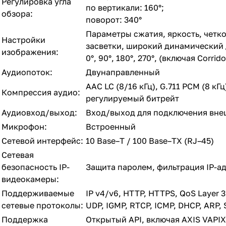
Регулировка угла
по вертикали: 160°;
обзора:
поворот: 340°
Параметры сжатия, яркость, четко
Настройки
засветки, широкий динамический 
изображения:
0°, 90°, 180°, 270°, (включая Cor
Аудиопоток:
Двунаправленный
AAC LC (8/16 кГц), G.711 PCM (8 кГц
Компрессия аудио:
регулируемый битрейт
Аудиовход/выход:
Вход/выход для подключения вне
Микрофон:
Встроенный
Сетевой интерфейс:
10 Base–T / 100 Base–TX (RJ–45)
Сетевая
безопасность IP-
Защита паролем, фильтрация IP-а
видеокамеры:
Поддерживаемые
IP v4/v6, HTTP, HTTPS, QoS Layer 3
сетевые протоколы:
UDP, IGMP, RTCP, ICMP, DHCP, ARP,
Поддержка
Открытый API, включая AXIS VAPIX