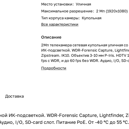
Место установки
:
Уличная
Максимальное разрешение
:
2 Мп (1920x1080)
Тип корпуса камеры
:
Купольная
Все характеристики
Описание
2Мп телекамера сетевая купольная уличная со
ИК-подсветкой. WDR-Forensic Capture, Lightfin
Zipstream. IK10. Объектив 3-10 мм P-Iris. HDTV
fps с WDR, и до 60 fps без WDR. Аудио, I/O, SD-
Питание PoE. От -40 ºC до 55 ºC.
Подробности
Доставка
й ИК-подсветкой. WDR-Forensic Capture, Lightfinder, Zi
Аудио, I/O, SD-card слот. Питание PoE. От -40 ºC до 55 ºC