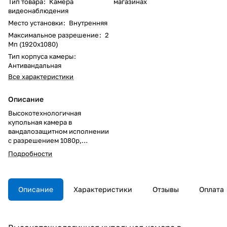
Тип товара
:
Камера
магазинах
видеонаблюдения
Место установки
:
Внутренняя
Максимальное разрешение
:
2
Мп (1920x1080)
Тип корпуса камеры
:
Антивандальная
Все характеристики
Описание
Высокотехнологичная
купольная камера в
вандалозащитном исполнении
с разрешением 1080p,
поддержкой технологий WDR
Подробности
and Zipstream
Описание
Характеристики
Отзывы
Оплата