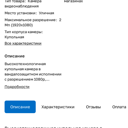
Тип товара
:
Камера
магазинах
видеонаблюдения
Место установки
:
Уличная
Максимальное разрешение
:
2
Мп (1920x1080)
Тип корпуса камеры
:
Купольная
Все характеристики
Описание
Высокотехнологичная
купольная камера в
вандалозащитном исполнении
с разрешением 1080p,
поддержкой технологий WDR
Подробности
and Zipstream,
предназначенная для наружной
установки
Описание
Характеристики
Отзывы
Оплата