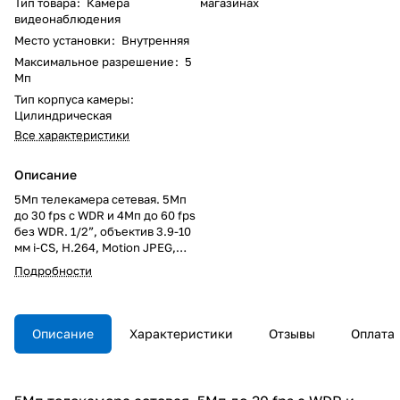
Тип товара
:
Камера
магазинах
видеонаблюдения
Место установки
:
Внутренняя
Максимальное разрешение
:
5
Мп
Тип корпуса камеры
:
Цилиндрическая
Все характеристики
Описание
5Мп телекамера сетевая. 5Мп
до 30 fps с WDR и 4Мп до 60 fps
без WDR. 1/2”, объектив 3.9-10
мм i-CS, H.264, Motion JPEG,
Zipstream, коррекция
Подробности
дисторсии, EIS, аудио,
встроенный микрофон, MicroSD,
I/O, RS485/RS422. Питание PoE
или 8-28 V DC.
Описание
Характеристики
Отзывы
Оплата